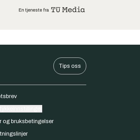
En tjeneste fra
Tips oss
tsbrev
ykkeinnstillinger
r og bruksbetingelser
tningslinjer