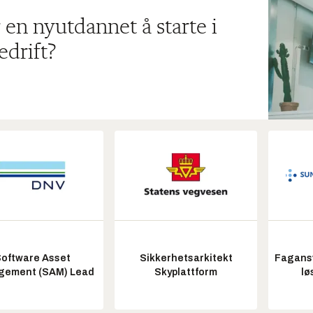
 en nyutdannet å starte i
edrift?
oftware Asset
Sikkerhetsarkitekt
Fagansv
ement (SAM) Lead
Skyplattform
lø