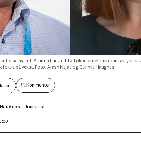
ductor på nyåret. Starten har vært tøff økonomisk, men han ser lyspunk
rk fokus på vekst.
Foto:
Arash Nejad og Gunhild Haugnes
Kommenter
kkelen
 Haugnes
– Journalist
5:00