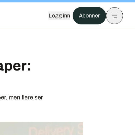
Logg inn
Abonner
aper:
er, men flere ser