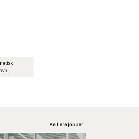
matisk
navn.
Se flere jobber