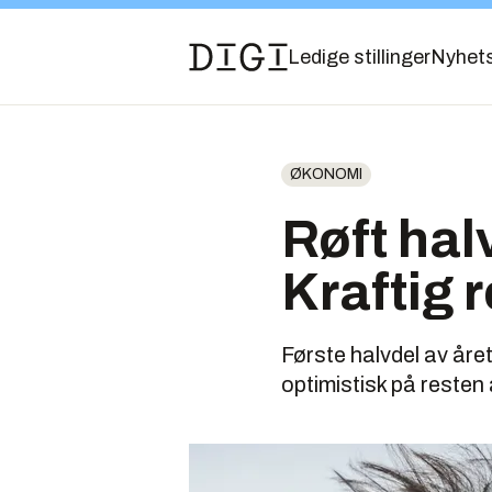
Ledige stillinger
Nyhet
ØKONOMI
Røft halv
Kraftig r
Første halvdel av året
optimistisk på resten