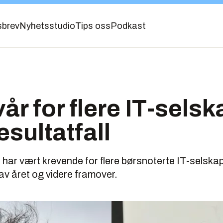
sbrev
Nyhetsstudio
Tips oss
Podkast
år for flere IT-selsk
esultatfall
 har vært krevende for flere børsnoterte IT-selskap
 av året og videre framover.