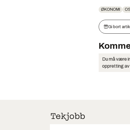
ØKONOMI
O
Gi bort arti
Komme
Du må være in
oppretting av