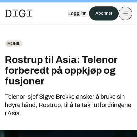
Logg inn
Abonner
MOBIL
Rostrup til Asia: Telenor
forberedt på oppkjøp og
fusjoner
Telenor-sjef Sigve Brekke ønsker å bruke sin
høyre hånd, Rostrup, til å ta tak i utfordringene
i Asia.