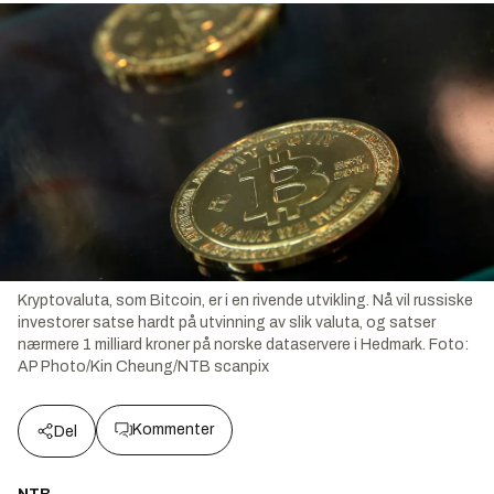
Kryptovaluta, som Bitcoin, er i en rivende utvikling. Nå vil russiske
investorer satse hardt på utvinning av slik valuta, og satser
nærmere 1 milliard kroner på norske dataservere i Hedmark.
Foto:
AP Photo/Kin Cheung/NTB scanpix
Kommenter
Del