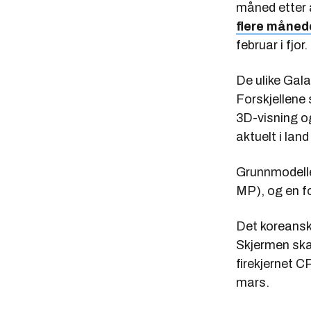
måned etter a
flere måned
februar i fjor.
De ulike Gal
Forskjellene
3D-visning og
aktuelt i la
Grunnmodell
MP), og en f
Det koreanske
Skjermen sk
firekjernet 
mars.