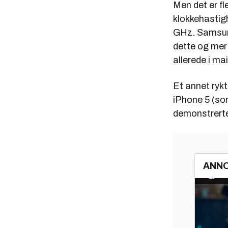
Men det er fl
klokkehastig
GHz. Samsun
dette og mer t
allerede i m
Et annet ryk
iPhone 5 (som
demonstrerte
ANN