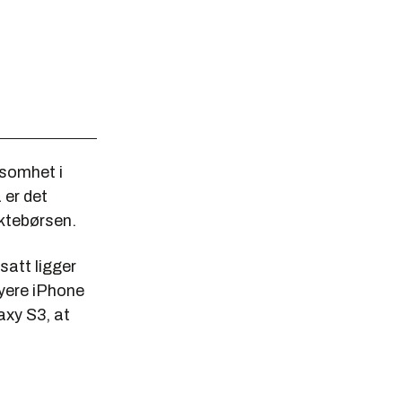
ksomhet i
 er det
ktebørsen.
att ligger
yere iPhone
axy S3, at