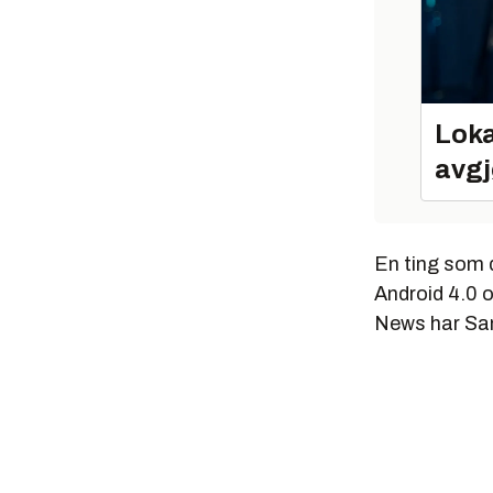
Loka
avgj
En ting som d
Android 4.0 
News har Sam