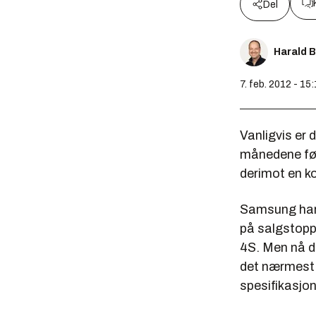
Del
Harald 
7. feb. 2012 - 15
Vanligvis er
månedene før 
derimot en k
Samsung har 
på salgstopp
4S. Men nå d
det nærmest 
spesifikasjon