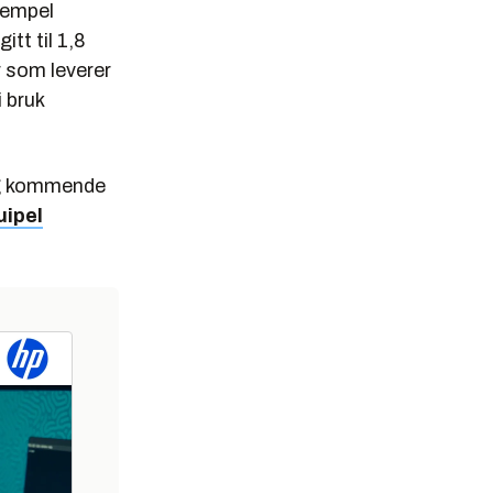
sempel
itt til 1,8
 som leverer
i bruk
 og kommende
uipel