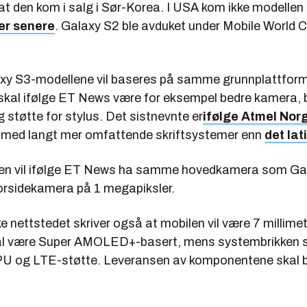
t den kom i salg i Sør-Korea. I USA kom ikke modellen i
er senere
. Galaxy S2 ble avduket under Mobile World 
axy S3-modellene vil baseres på samme grunnplattform
 skal ifølge ET News være for eksempel bedre kamera, 
 støtte for stylus. Det sistnevnte er
ifølge Atmel Nor
nd med langt mer omfattende skriftsystemer enn
det lat
en vil ifølge ET News ha samme hovedkamera som Gal
orsidekamera på 1 megapiksler.
 nettstedet skriver også at mobilen vil være 7 millimet
al være Super AMOLED+-basert, mens systembrikken s
CPU og LTE-støtte. Leveransen av komponentene skal 