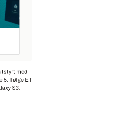
 utstyrt med
 5. Ifølge ET
laxy S3.