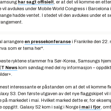
 Samsung
har sagt offisielt
, er at det vil komme en etter
e vil avdukes under Mobile World Congress i Barcelona i
 mange hadde ventet. I stedet vil den avdukes under et 
rangement.
l arrangere
en pressekonferanse
i Frankrike den 22.
 hva som er tema her*.
skeste ryktene stammer fra Sør-Korea, Samsungs hjem
 ET News
kom søndag med del ny informasjon – oppdiktet
ilder».
mest interessante er påstanden om at det vil komme fle
axy S3. Den første utgaven av det nye flaggskipet vil i
på markedet i mai. Hvilket marked dette er, for eksem
ke oppgitt. Galaxy S2 kom i salg i Norge
i mai i fjor
, omt