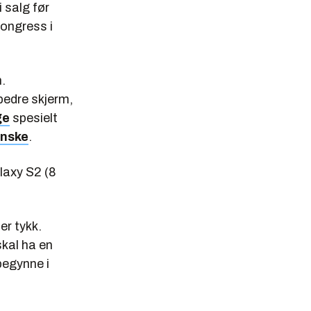
 salg før
Congress i
.
bedre skjerm,
ge
spesielt
inske
.
axy S2 (8
er tykk.
kal ha en
begynne i