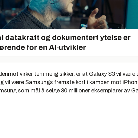
l datakraft og dokumentert ytelse er
ørende for en AI-utvikler
erimot virker temmelig sikker, er at Galaxy S3 vil være
og vil være Samsungs fremste kort i kampen mot iPhone
sung som mål å selge 30 millioner eksemplarer av Ga