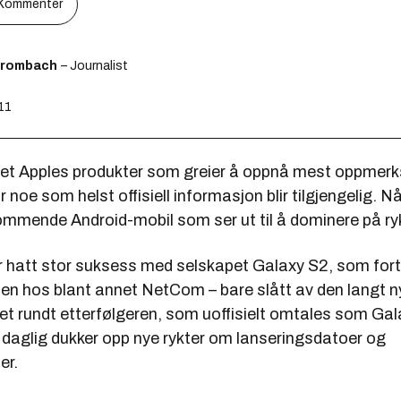
Kommenter
Brombach
– Journalist
:11
 det Apples produkter som greier å oppnå mest oppmer
noe som helst offisiell informasjon blir tilgjengelig. Nå
ommende Android-mobil som ser ut til å dominere på ry
hatt stor suksess med selskapet Galaxy S2, som forts
en hos blant annet NetCom – bare slått av den langt n
et rundt etterfølgeren, som uoffisielt omtales som Gal
daglig dukker opp nye rykter om lanseringsdatoer og
er.