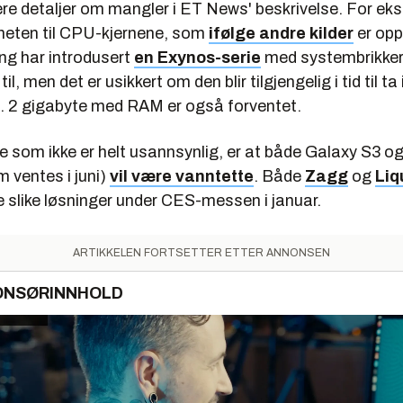
ere detaljer om mangler i ET News' beskrivelse. For ek
heten til CPU-kjernene, som
ifølge andre kilder
er oppg
g har introdusert
en Exynos-serie
med systembrikker
il, men det er usikkert om den blir tilgjengelig i tid til ta 
ai. 2 gigabyte med RAM er også forventet.
te som ikke er helt usannsynlig, er at både Galaxy S3
 ventes i juni)
vil være vanntette
. Både
Zagg
og
Liq
 slike løsninger under CES-messen i januar.
ARTIKKELEN FORTSETTER ETTER ANNONSEN
ONSØRINNHOLD