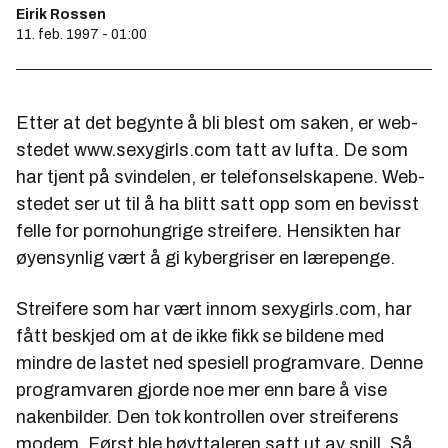
Eirik Rossen
11. feb. 1997 - 01:00
Etter at det begynte å bli blest om saken, er web-
stedet
www.sexygirls.com
tatt av lufta. De som
har tjent på svindelen, er telefonselskapene. Web-
stedet ser ut til å ha blitt satt opp som en bevisst
felle for pornohungrige streifere. Hensikten har
øyensynlig vært å gi kybergriser en lærepenge.
Streifere som har vært innom sexygirls.com, har
fått beskjed om at de ikke fikk se bildene med
mindre de lastet ned spesiell programvare. Denne
programvaren gjorde noe mer enn bare å vise
nakenbilder. Den tok kontrollen over streiferens
modem. Først ble høyttaleren satt ut av spill. Så