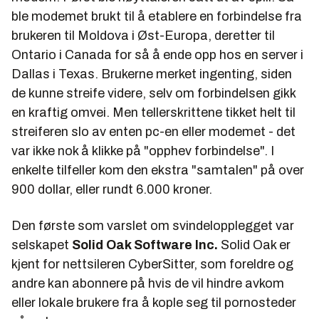
ble modemet brukt til å etablere en forbindelse fra
brukeren til Moldova i Øst-Europa, deretter til
Ontario i Canada for så å ende opp hos en server i
Dallas i Texas. Brukerne merket ingenting, siden
de kunne streife videre, selv om forbindelsen gikk
en kraftig omvei. Men tellerskrittene tikket helt til
streiferen slo av enten pc-en eller modemet - det
var ikke nok å klikke på "opphev forbindelse". I
enkelte tilfeller kom den ekstra "samtalen" på over
900 dollar, eller rundt 6.000 kroner.
Den første som varslet om svindelopplegget var
selskapet
Solid Oak Software Inc.
Solid Oak er
kjent for nettsileren
CyberSitter,
som foreldre og
andre kan abonnere på hvis de vil hindre avkom
eller lokale brukere fra å kople seg til pornosteder