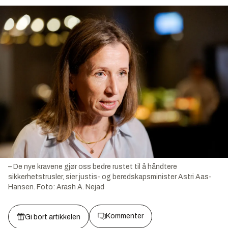
– De nye kravene gjør oss bedre rustet til å håndtere
sikkerhetstrusler, sier justis- og beredskapsminister Astri Aas-
Hansen.
Foto:
Arash A. Nejad
Kommenter
Gi bort artikkelen