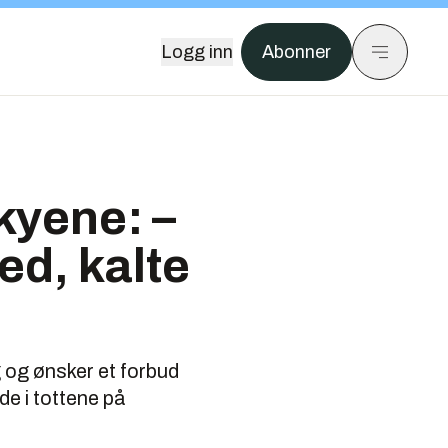
Logg inn
Abonner
kyene: –
ed, kalte
 og ønsker et forbud
de i tottene på