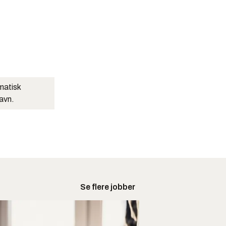
matisk
navn.
Se flere jobber