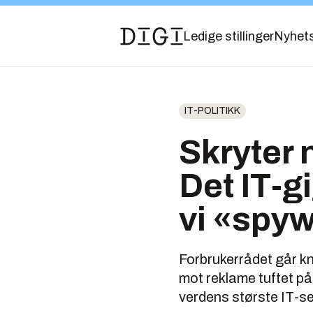
Ledige stillinger
Nyhet
IT-POLITIKK
Skryter 
Det IT-g
vi «spyw
Forbrukerrådet går k
mot reklame tuftet på
verdens største IT-se