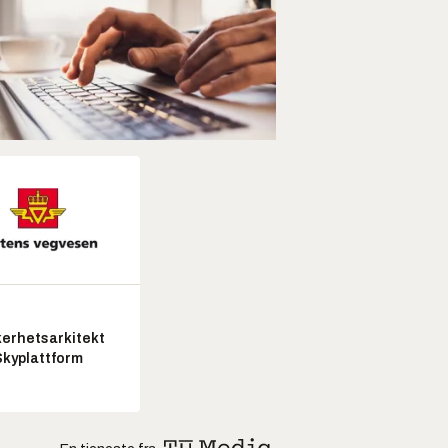
kerhetsarkitekt
Skyplattform