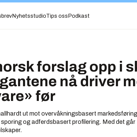
sbrev
Nyhetsstudio
Tips oss
Podkast
norsk forslag opp i s
igantene nå driver m
are» før
nallhardt ut mot overvåkningsbasert markedsføring
 sporing og adferdsbasert profilering. Med det går 
lskaper.