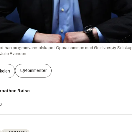
tet han programvareselskapet Opera sammen med Geir Ivarsøy. Selskapet 
Julie Evensen
Kommenter
kkelen
Braathen Røise
00