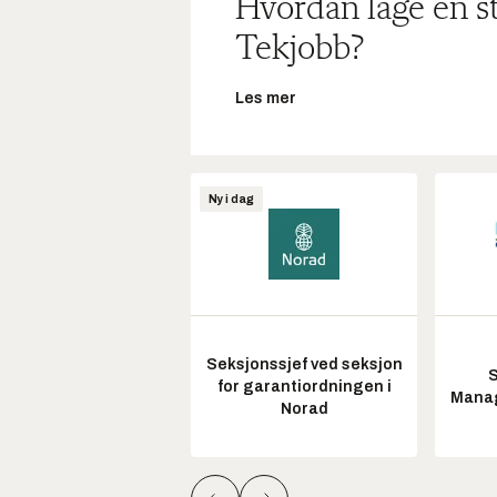
Hvordan lage en s
Tekjobb?
Les mer
Ny i dag
Seksjonssjef ved seksjon
S
for garantiordningen i
Manag
Norad