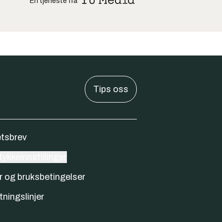
En tjeneste fra
Tips oss
tsbrev
ykkeinnstillinger
r og bruksbetingelser
tningslinjer