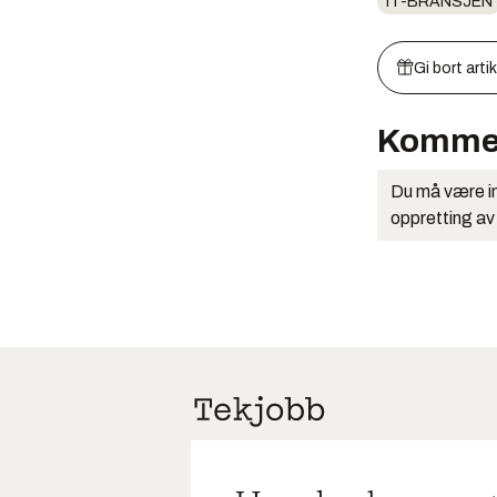
IT-BRANSJEN
Gi bort arti
Komme
Du må være in
oppretting av