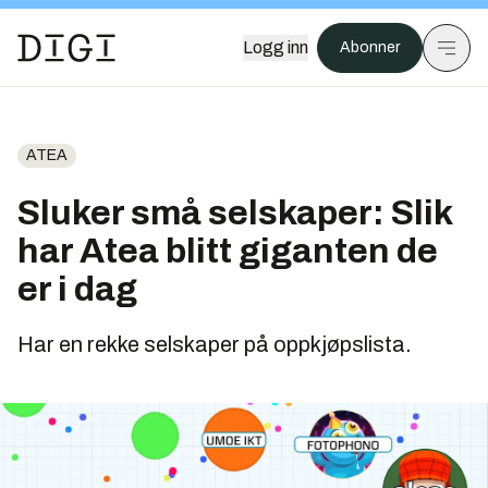
Logg inn
Abonner
ATEA
Sluker små selskaper: Slik
har Atea blitt giganten de
er i dag
Har en rekke selskaper på oppkjøpslista.