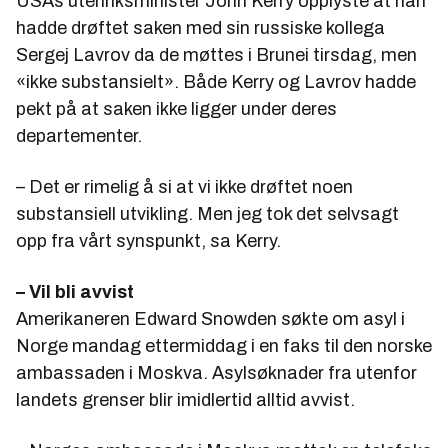
USAs utenriksminister John Kerry opplyste at han
hadde drøftet saken med sin russiske kollega
Sergej Lavrov da de møttes i Brunei tirsdag, men
«ikke substansielt». Både Kerry og Lavrov hadde
pekt på at saken ikke ligger under deres
departementer.
– Det er rimelig å si at vi ikke drøftet noen
substansiell utvikling. Men jeg tok det selvsagt
opp fra vårt synspunkt, sa Kerry.
– Vil bli avvist
Amerikaneren Edward Snowden søkte om asyl i
Norge mandag ettermiddag i en faks til den norske
ambassaden i Moskva. Asylsøknader fra utenfor
landets grenser blir imidlertid alltid avvist.