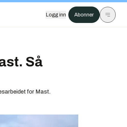
Logg inn
Abonner
ast. Så
esarbeidet for Mast.