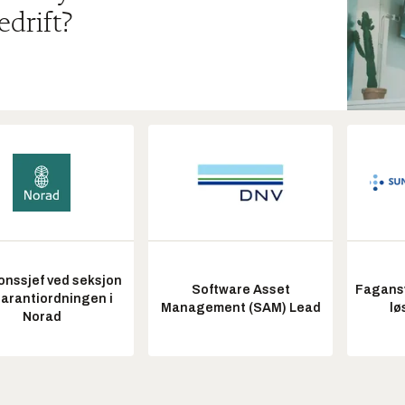
edrift?
onssjef ved seksjon
Software Asset
Fagansv
garantiordningen i
Management (SAM) Lead
lø
Norad