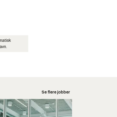
matisk
navn.
Se flere jobber