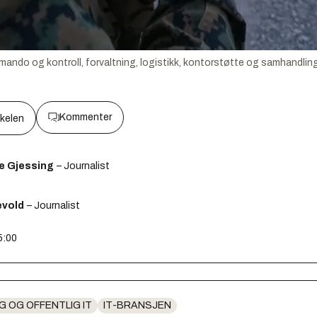
mando og kontroll, forvaltning, logistikk, kontorstøtte og samhandling t
Kommenter
kkelen
e Gjessing
– Journalist
ævold
– Journalist
5:00
G OG OFFENTLIG IT
IT-BRANSJEN