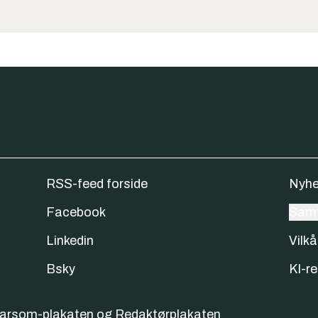
RSS-feed forside
Nyhe
Facebook
Samt
Linkedin
Vilkå
Bsky
KI-re
varsom-plakaten
og
Redaktørplakaten