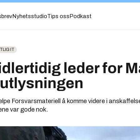
sbrev
Nyhetsstudio
Tips oss
Podkast
LIG IT
dlertidig leder for M
 utlysningen
elpe Forsvarsmateriell å komme videre i anskaffels
dene var gode nok.