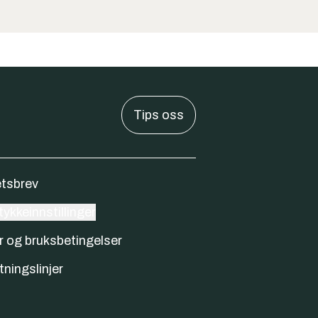
Tips oss
tsbrev
ykkeinnstillinger
r og bruksbetingelser
tningslinjer