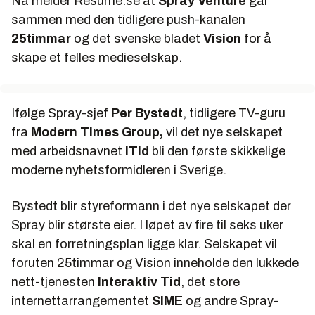
Nå melder
Resume.se
at
Spray Venture
går
sammen med den tidligere push-kanalen
25timmar
og det svenske bladet
Vision
for å
skape et felles medieselskap.
Ifølge Spray-sjef
Per Bystedt
, tidligere TV-guru
fra
Modern Times Group,
vil det nye selskapet
med arbeidsnavnet
iTid
bli den første skikkelige
moderne nyhetsformidleren i Sverige.
Bystedt blir styreformann i det nye selskapet der
Spray blir største eier. I løpet av fire til seks uker
skal en forretningsplan ligge klar. Selskapet vil
foruten 25timmar og Vision inneholde den lukkede
nett-tjenesten
Interaktiv Tid
, det store
internettarrangementet
SIME
og andre Spray-