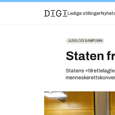
Ledige stillinger
Nyhet
JUSS OG SAMFUNN
Staten f
Statens «tilrettelagt
menneskerettskonvens