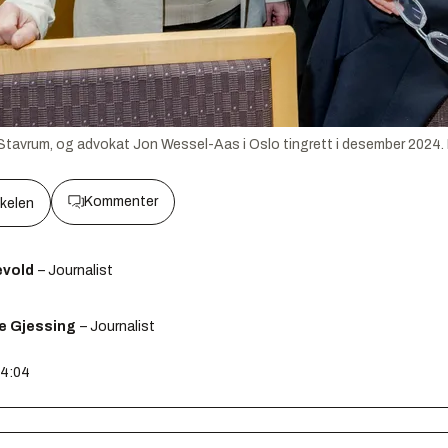
en Stavrum, og advokat Jon Wessel-Aas i Oslo tingrett i desember 2024.
Kommenter
kkelen
ævold
– Journalist
e Gjessing
– Journalist
14:04