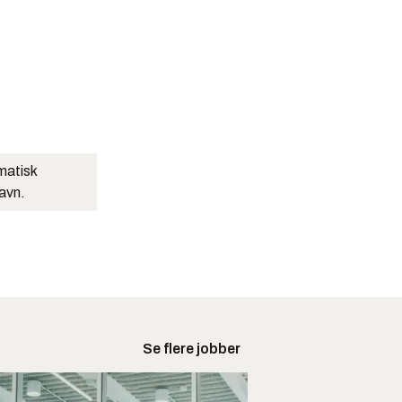
matisk
navn.
Se flere jobber