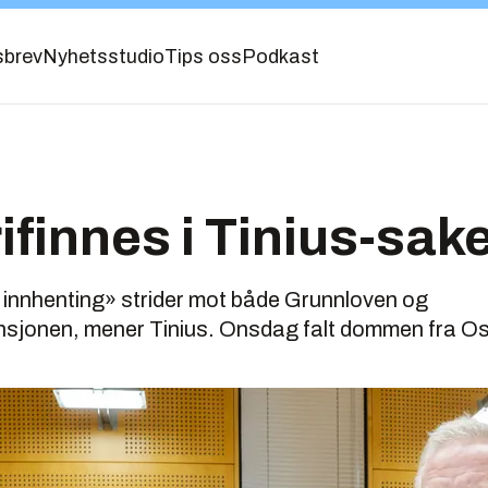
sbrev
Nyhetsstudio
Tips oss
Podkast
rifinnes i Tinius-sak
e innhenting» strider mot både Grunnloven og
jonen, mener Tinius. Onsdag falt dommen fra Oslo