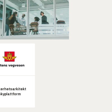
kerhetsarkitekt
Skyplattform