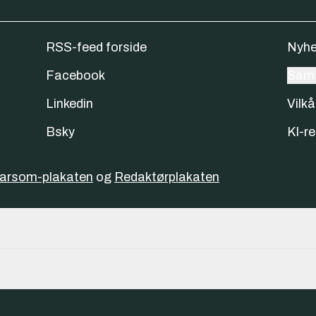
RSS-feed forside
Nyhe
Facebook
Samt
Linkedin
Vilkå
Bsky
KI-re
varsom-plakaten
og
Redaktørplakaten