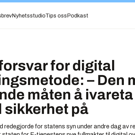
sbrev
Nyhetsstudio
Tips oss
Podkast
orsvar for digital
ingsmetode: – Den 
nde måten å ivareta
 sikkerhet på
d redegjorde for statens syn under andre dag av re
 staten for E-tjenestens nye fullmakter til digital o