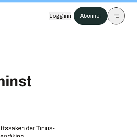
Logg inn
Abonner
minst
ttssaken der Tinius-
vervåking.