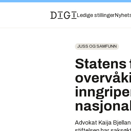
Ledige stillinger
Nyhet
JUSS OG SAMFUNN
Statens f
overvåk
inngripe
nasjonal
Advokat Kaija Bjellan
stiftelsen har saksøkt