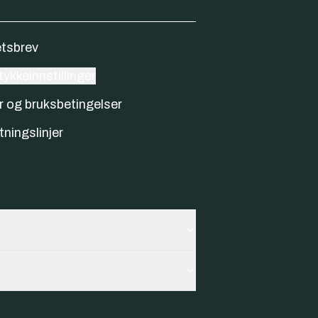
tsbrev
ykkeinnstillinger
r og bruksbetingelser
tningslinjer