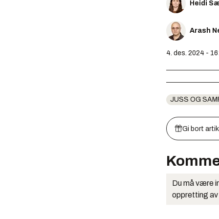
Heidi S
Arash N
4. des. 2024 - 16
JUSS OG SAM
Gi bort arti
Komme
Du må være in
oppretting av