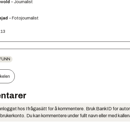
ævold
– Journalist
ejad
– Fotojournalist
:13
FUNN
kkelen
ntarer
nlogget hos Ifrågasätt for å kommentere. Bruk BankID for auto
 brukerkonto. Du kan kommentere under fullt navn eller med kalle