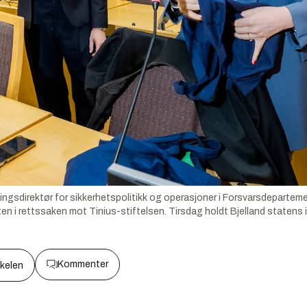
lingsdirektør for sikkerhetspolitikk og operasjoner i Forsvarsdepartemen
en i rettssaken mot Tinius-stiftelsen. Tirsdag holdt Bjelland statens 
Kommenter
kkelen