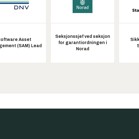
Seksjonssjef ved seksjon
oftware Asset
Sik
for garantiordningen i
ement (SAM) Lead
Norad