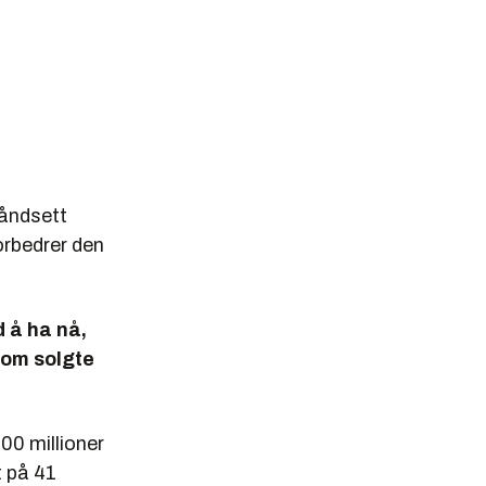
håndsett
orbedrer den
 å ha nå,
som solgte
00 millioner
t på 41