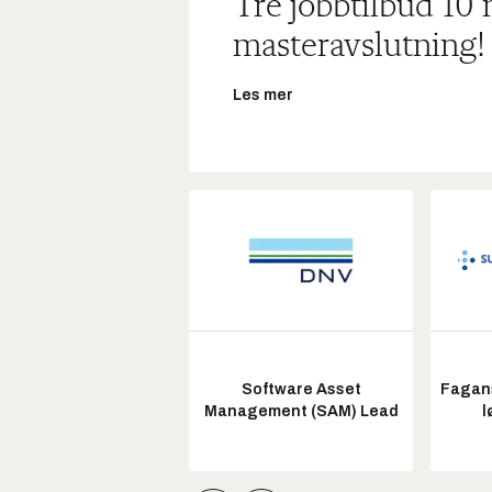
Tre jobbtilbud 10
masteravslutning!
Les mer
Software Asset
Fagans
Management (SAM) Lead
l