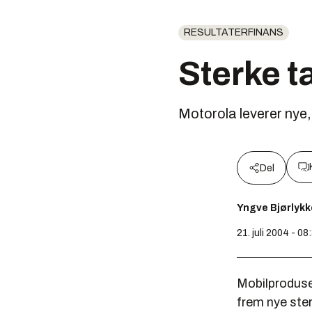
RESULTATERFINANS
Sterke t
Motorola leverer nye,
Del
Yngve Bjørlykk
21. juli 2004 - 08
Mobilproduse
frem nye ste