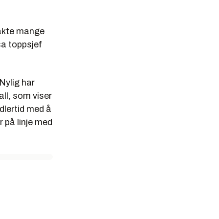
rakte mange
sa toppsjef
Nylig har
ll, som viser
dlertid med å
r på linje med