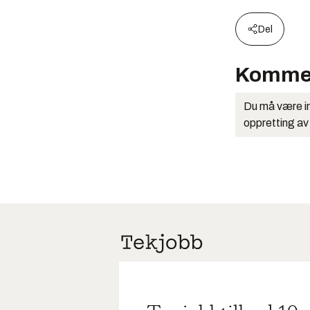
Del
Komme
Du må være in
oppretting av