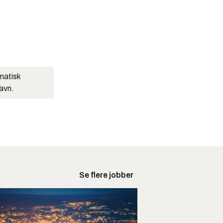
matisk
navn.
Se flere jobber