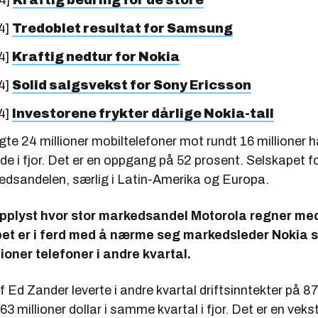
4]
Kraftig bedring for de store
4]
Tredoblet resultat for Samsung
4]
Kraftig nedtur for Nokia
4]
Solid salgsvekst for Sony Ericsson
4]
Investorene frykter dårlige Nokia-tall
te 24 millioner mobiltelefoner mot rundt 16 millioner 
e i fjor. Det er en oppgang på 52 prosent. Selskapet f
edsandelen, særlig i Latin-Amerika og Europa.
opplyst hvor stor markedsandel Motorola regner med
et er i ferd med å nærme seg markedsleder Nokia 
lioner telefoner i andre kvartal.
 Ed Zander leverte i andre kvartal driftsinntekter på 87
63 millioner dollar i samme kvartal i fjor. Det er en veks