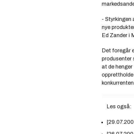
markedsande
- Styrkingen
nye produkter
Ed Zander i M
Det foregår 
produsenter 
at de henger 
opprettholde 
konkurrenten
Les også:
[29.07.20