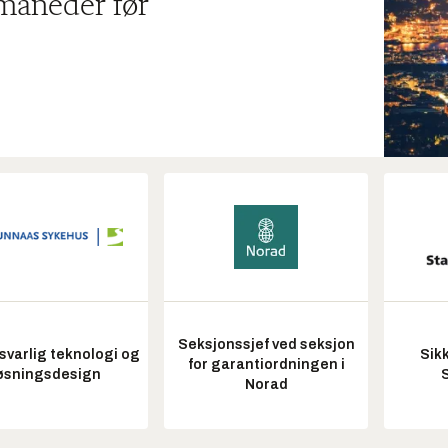
 måneder før
Seksjonssjef ved seksjon
varlig teknologi og
Sik
for garantiordningen i
øsningsdesign
Norad