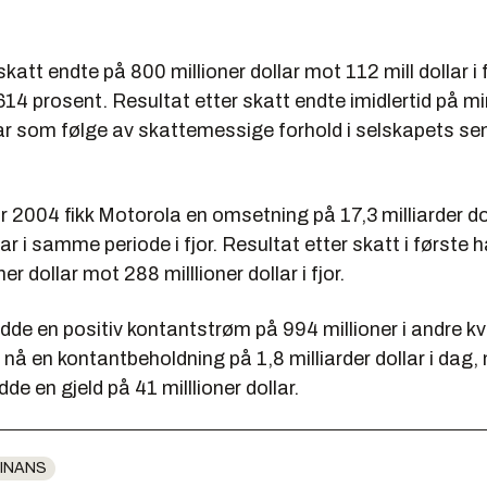
katt endte på 800 millioner dollar mot 112 mill dollar i f
14 prosent. Resultat etter skatt endte imidlertid på m
llar som følge av skattemessige forhold i selskapets s
år 2004 fikk Motorola en omsetning på 17,3 milliarder d
lar i samme periode i fjor. Resultat etter skatt i første 
er dollar mot 288 milllioner dollar i fjor.
de en positiv kontantstrøm på 994 millioner i andre kv
nå en kontantbeholdning på 1,8 milliarder dollar i dag,
de en gjeld på 41 milllioner dollar.
INANS