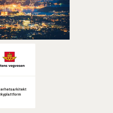
kerhetsarkitekt
Skyplattform