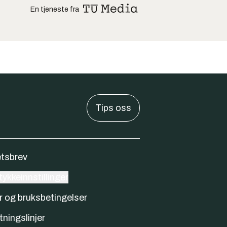
En tjeneste fra
Tips oss
tsbrev
ykkeinnstillinger
r og bruksbetingelser
tningslinjer