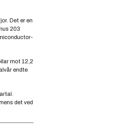
jor. Det er en
inus 203
emiconductor-
ollar mot 12,2
halvår endte
artal.
 mens det ved