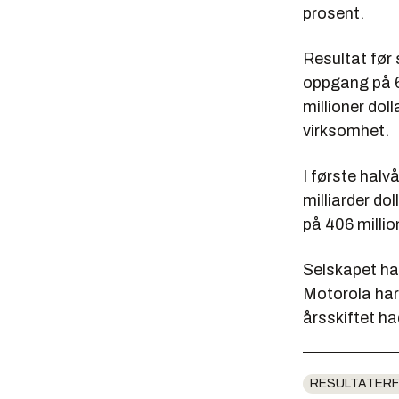
prosent.
Resultat før s
oppgang på 6
millioner do
virksomhet.
I første halv
milliarder dol
på 406 million
Selskapet had
Motorola har 
årsskiftet had
RESULTATERF