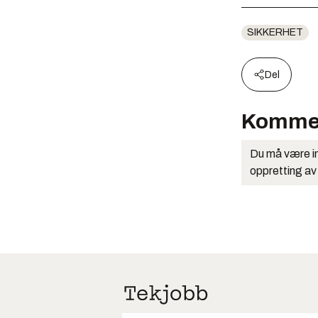
SIKKERHET
Del
Komme
Du må være in
oppretting av