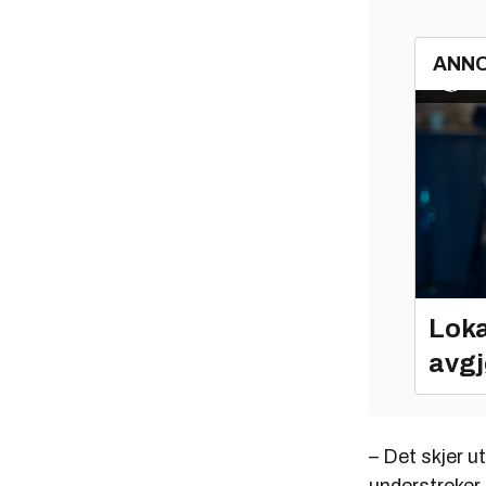
ANN
Loka
avgj
– Det skjer u