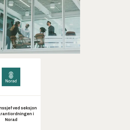
nssjef ved seksjon
arantiordningen i
Norad