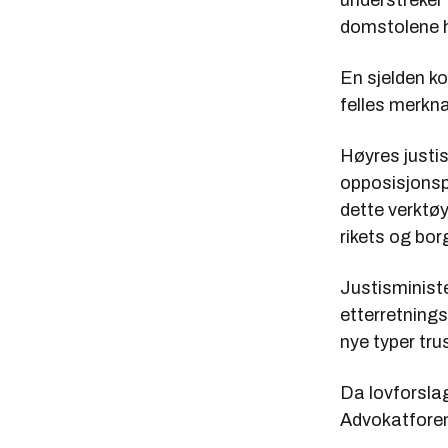
understreker 
domstolene h
En sjelden ko
felles merkna
Høyres justi
opposisjonspa
dette verktøy
rikets og bor
Justisministe
etterretnings
nye typer tru
Da lovforslag
Advokatforen