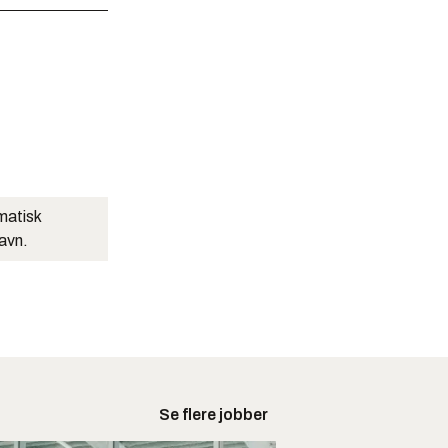
matisk
navn.
Se flere jobber