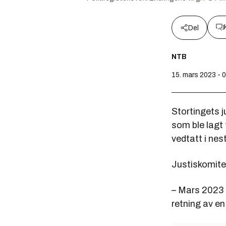
Del
NTB
15. mars 2023 - 
Stortingets j
som ble lagt f
vedtatt i nes
Justiskomitee
– Mars 2023 bl
retning av en 