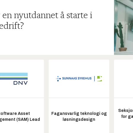
 en nyutdannet å starte i
edrift?
Seksjo
oftware Asset
Fagansvarlig teknologi og
for g
ement (SAM) Lead
løsningsdesign