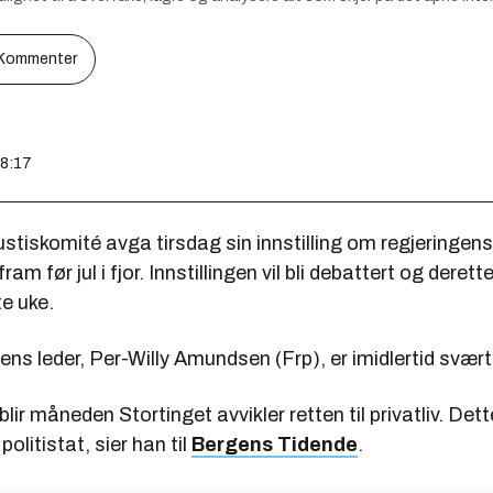
Kommenter
08:17
ustiskomité avga tirsdag sin innstilling om regjeringens
ram før jul i fjor. Innstillingen vil bli debattert og derette
te uke.
ns leder, Per-Willy Amundsen (Frp), er imidlertid svært 
ir måneden Stortinget avvikler retten til privatliv. Dette 
politistat, sier han til
Bergens Tidende
.