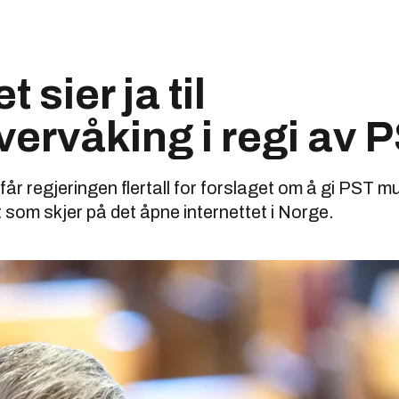
t sier ja til
rvåking i regi av 
år regjeringen flertall for forslaget om å gi PST mul
 som skjer på det åpne internettet i Norge.