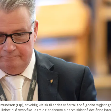
undsen (Frp), er veldig kritisk til at det er flertall for å godta regjerin
ulighet til å overvåke, lagre og analysere alt som skjer på det åpne inte