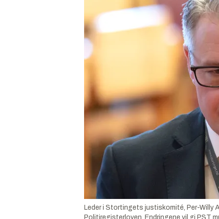
Leder i Stortingets justiskomité, Per-Willy Am
Politiregisterloven. Endringene vil gi PST m