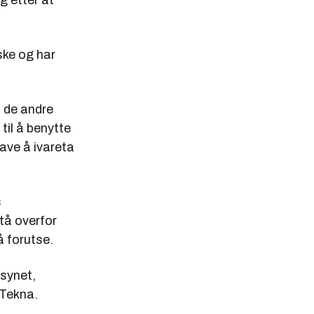
g etter at
ske og har
d de andre
til å benytte
ave å ivareta
s
tå overfor
å forutse.
lsynet,
 Tekna.