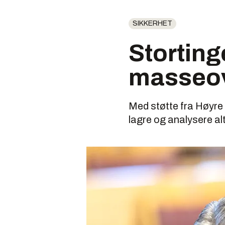
SIKKERHET
Stortinge
masseove
Med støtte fra Høyre f
lagre og analysere alt