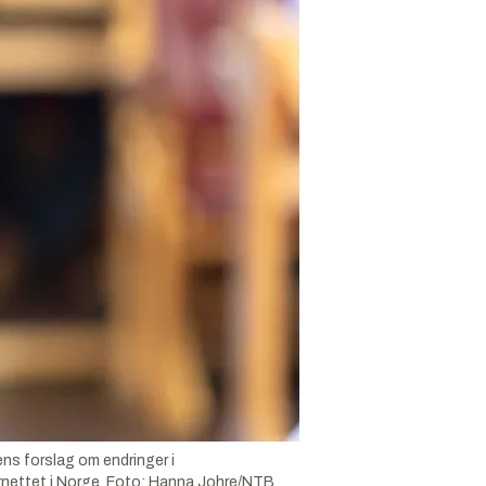
gens forslag om endringer i
rnettet i Norge.
Foto:
Hanna Johre/NTB