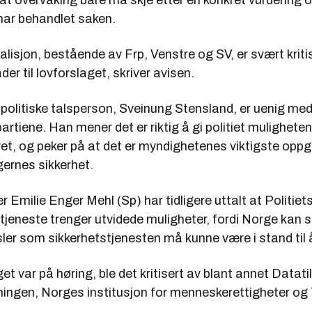
at overvåking bare må skje etter en konkret vurdering o
ar behandlet saken.
alisjon, bestående av Frp, Venstre og SV, er svært kriti
der til lovforslaget, skriver avisen.
spolitiske talsperson, Sveinung Stensland, er uenig me
rtiene. Han mener det er riktig å gi politiet muligheten 
et, og peker på at det er myndighetenes viktigste oppg
gernes sikkerhet.
r Emilie Enger Mehl (Sp) har tidligere uttalt at Politiet
tjeneste trenger utvidede muligheter, fordi Norge kan s
sler som sikkerhetstjenesten må kunne være i stand til 
et var på høring, ble det kritisert av blant annet Datati
ingen, Norges institusjon for menneskerettigheter og