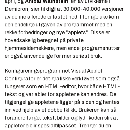
april, og
Anibal Wainstein
, en av utviklerne i
Demicron, sier til
digi
at 30.000-40.000 versjoner
av denne allerede er lastet ned. I forrige uke kom
den endelige utgaven av programmet med en
rekke forbedringer og nye "applets". Disse er
hovedsakelig beregnet på private
hjemmesidemekkere, men endel programsnutter
er også anvendelige for mer seriøst bruk.
Konfigureringsprogrammet Visual Applet
Configurator er det grafiske verktøyet som også
fungerer som en HTML-editor, hvor både HTML-
tekst og variabler for appletene kan endres. De
tilgjengelige appletene ligger på siden og hentes
inn ved hjelp av et dobbeltklikk. Brukeren kan så
forandre farge, tekst, bilder og lyd i koden slik at
appletene blir spesialtilpasset. Trenger du en