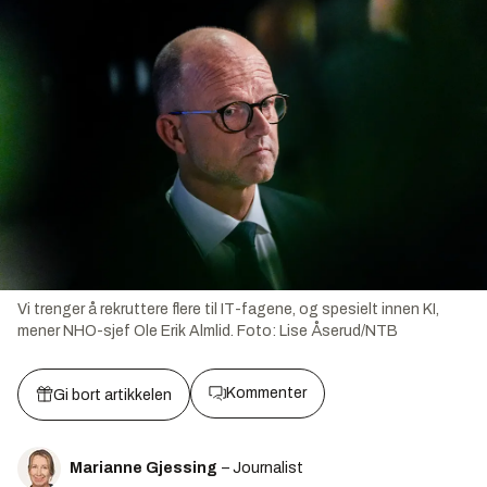
Vi trenger å rekruttere flere til IT-fagene, og spesielt innen KI,
mener NHO-sjef Ole Erik Almlid.
Foto:
Lise Åserud/NTB
Kommenter
Gi bort artikkelen
Marianne Gjessing
– Journalist