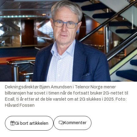
Dekningsdirektør Bjørn Amundsen i Telenor Norge mener
bilbransjen har sovet i timen når de fortsatt bruker 2G-nettet til
Ecall, ti år etter at de ble varslet om at 2G slukkes i 2025.
Foto:
Håvard Fossen
Kommenter
Gi bort artikkelen