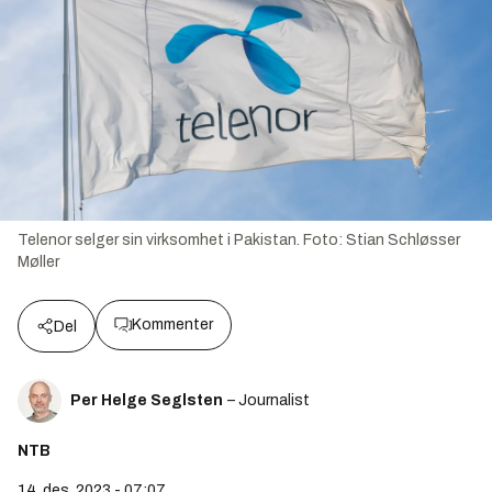
Telenor selger sin virksomhet i Pakistan.
Foto:
Stian Schløsser
Møller
Kommenter
Del
Per Helge Seglsten
– Journalist
NTB
14. des. 2023 - 07:07