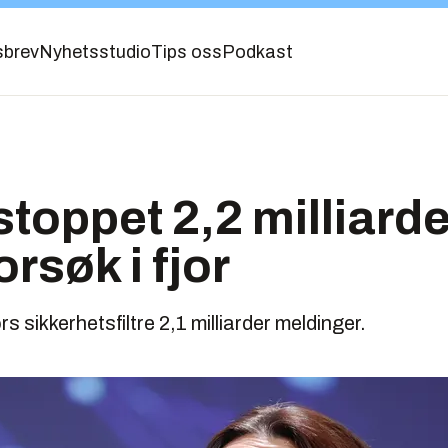
sbrev
Nyhetsstudio
Tips oss
Podkast
stoppet 2,2 milliarde
rsøk i fjor
s sikkerhetsfiltre 2,1 milliarder meldinger.