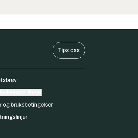
Tips oss
tsbrev
ykkeinnstillinger
r og bruksbetingelser
tningslinjer