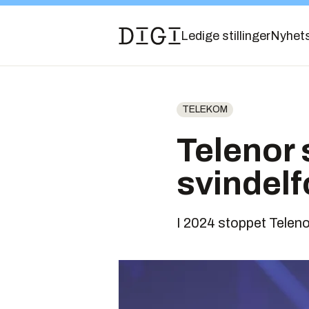
Ledige stillinger
Nyhet
TELEKOM
Telenor 
svindelfo
I 2024 stoppet Telenor