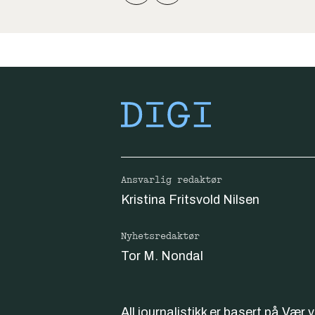
Ansvarlig redaktør
Kristina Fritsvold Nilsen
Nyhetsredaktør
Tor M. Nondal
All journalistikk er basert på
Vær 