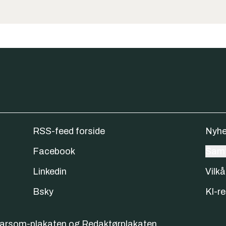
RSS-feed forside
Nyhe
Facebook
Samt
Linkedin
Vilkå
Bsky
KI-re
varsom-plakaten
og
Redaktørplakaten