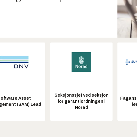
Seksjonssjef ved seksjon
oftware Asset
Fagansv
for garantiordningen i
ement (SAM) Lead
lø
Norad