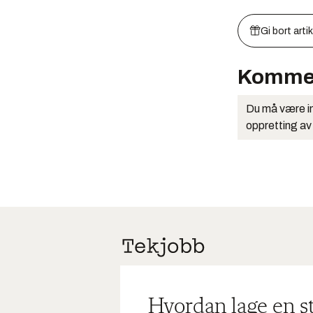
Gi bort arti
Komme
Du må være in
oppretting av
Hvordan lage en s