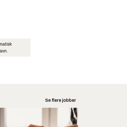
matisk
navn.
Se flere jobber