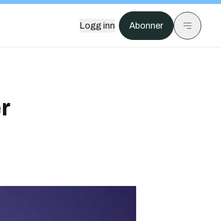
Logg inn
Abonner
r