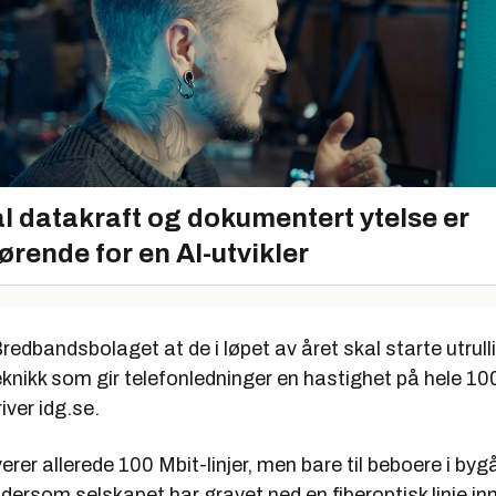
l datakraft og dokumentert ytelse er
ørende for en AI-utvikler
Bredbandsbolaget at de i løpet av året skal starte utrul
nikk som gir telefonledninger en hastighet på hele 100
iver idg.se.
erer allerede 100 Mbit-linjer, men bare til beboere i byg
 dersom selskapet har gravet ned en fiberoptisk linje inn