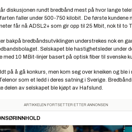
går diskusjonen rundt bredbånd mest på hvor lange tele
farten faller under 500-750 kilobit. De første kundene m
meter får nå ADSL2+ som gir opp til 25 Mbit, nok til to 
ger bakpå bredbåndsutviklingen understrekes nok en ga
Bredbandsbolaget. Selskapet ble hastighetsleder under
 med 10 MBit-linjer basert på optisk fiber til svenske k
dt på å gå konkurs, men kom seg over kneiken og ble i m
Telenor som et ledd i deres satning i Sverige. Bredbånd
ske delen av selskapet ble kjøpt av Hafslund.
ARTIKKELEN FORTSETTER ETTER ANNONSEN
ONSØRINNHOLD