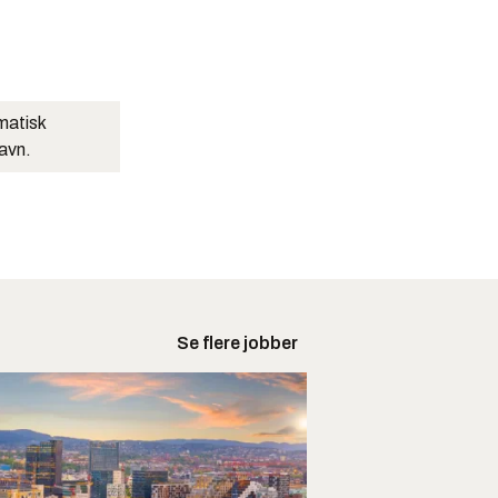
matisk
navn.
Se flere jobber