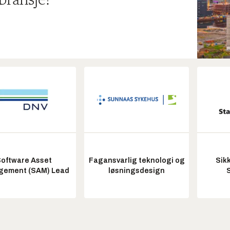
bransje!
oftware Asset
Fagansvarlig teknologi og
Sik
ement (SAM) Lead
løsningsdesign