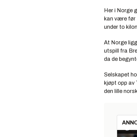
Her i Norge 
kan være før 
under to kilo
At Norge lig
utspill fra 
da de begynte
Selskapet hol
kjøpt opp av 
den lille nor
ANN