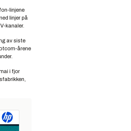
fon-linjene
ed linjer på
TV-kanaler.
ng av siste
 dotcom-årene
under.
ai i fjor
sfabrikken,