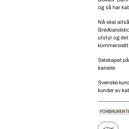
og så har kab
Nå skal altså
Bredbandsbola
utstyr og det
kommersiellt 
Selskapet påp
kanaler.
Svenske kunde
kunder av k
FORBRUKERT
Del