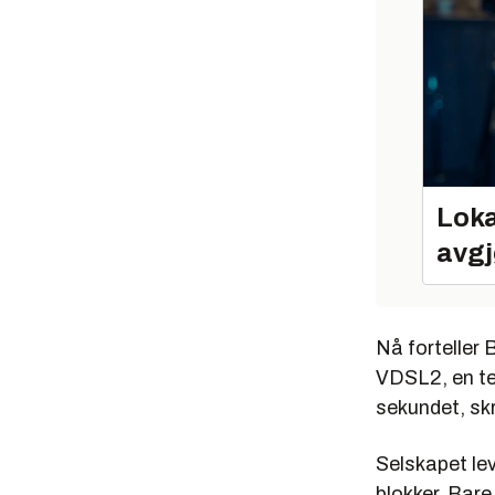
Loka
avgj
Nå forteller 
VDSL2, en tek
sekundet, skr
Selskapet lev
blokker. Bare