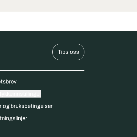
Tips oss
tsbrev
ykkeinnstillinger
r og bruksbetingelser
tningslinjer