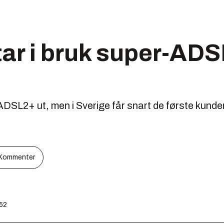
tar i bruk super-ADSL
 ADSL2+ ut, men i Sverige får snart de første kund
Kommenter
:52