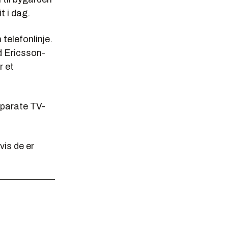
t i dag.
 telefonlinje.
d Ericsson-
r et
separate TV-
vis de er