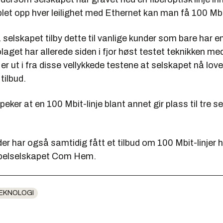
let opp hver leilighet med Ethernet kan man få 100 Mbi
 selskapet tilby dette til vanlige kunder som bare har en
get har allerede siden i fjor høst testet teknikken me
 er ut i fra disse vellykkede testene at selskapet nå love
tilbud.
eker at en 100 Mbit-linje blant annet gir plass til tre 
r har også samtidig fått et tilbud om 100 Mbit-linjer h
abelselskapet Com Hem.
EKNOLOGI