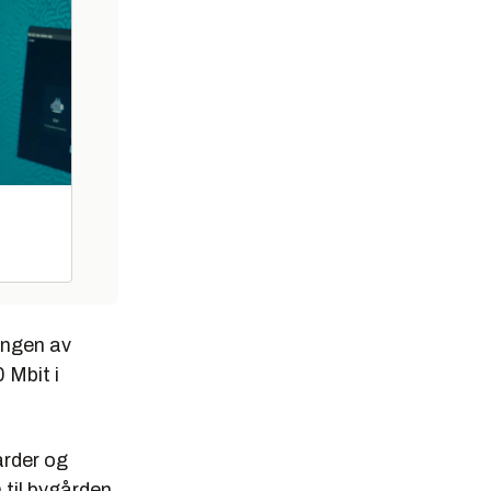
lingen av
 Mbit i
årder og
 til bygården