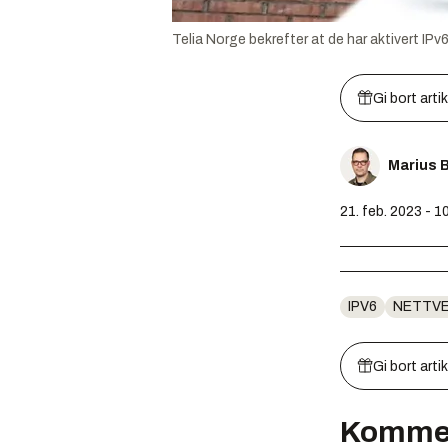
Telia Norge bekrefter at de har aktivert IPv
Gi bort arti
Marius 
21. feb. 2023 - 1
IPV6
NETTVE
Gi bort arti
Komme