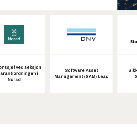
onssjef ved seksjon
Software Asset
Sik
garantiordningen i
Management (SAM) Lead
Norad