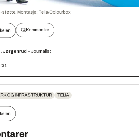
6-støtte.
Montasje:
Telia/Colourbox
Kommenter
kkelen
B. Jørgenrud
– Journalist
0:31
RK OG INFRASTRUKTUR
TELIA
kkelen
ntarer