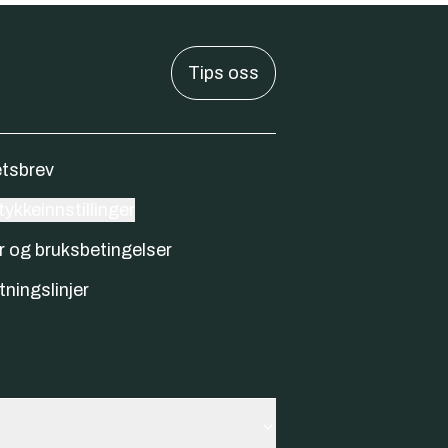
Tips oss
tsbrev
ykkeinnstillinger
r og bruksbetingelser
tningslinjer