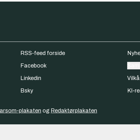
RSS-feed forside
Nyhe
Facebook
Samt
Linkedin
Vilkå
Bsky
KI-re
varsom-plakaten
og
Redaktørplakaten