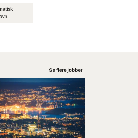
matisk
navn.
Se flere jobber