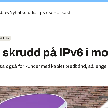
sbrev
Nyhetsstudio
Tips oss
Podkast
UKTUR
r skrudd på IPv6 i mo
ss også for kunder med kablet bredbånd, så lenge 