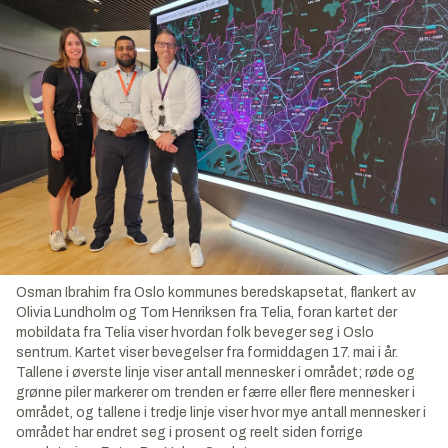
Osman Ibrahim fra Oslo kommunes beredskapsetat, flankert av
Olivia Lundholm og Tom Henriksen fra Telia, foran kartet der
mobildata fra Telia viser hvordan folk beveger seg i Oslo
sentrum. Kartet viser bevegelser fra formiddagen 17. mai i år.
Tallene i øverste linje viser antall mennesker i området; røde og
grønne piler markerer om trenden er færre eller flere mennesker i
området, og tallene i tredje linje viser hvor mye antall mennesker i
området har endret seg i prosent og reelt siden forrige