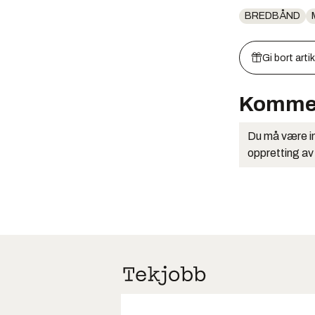
BREDBÅND
Gi bort arti
Komme
Du må være in
oppretting av