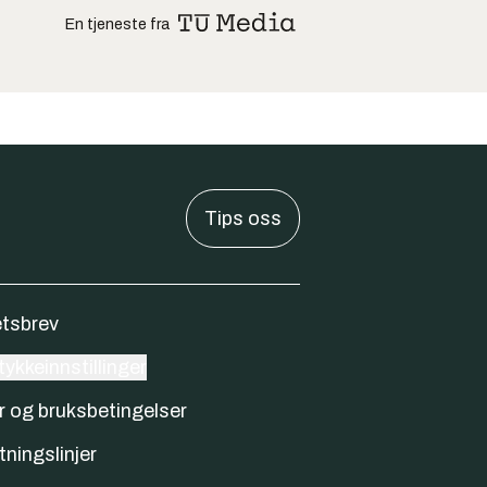
En tjeneste fra
Tips oss
tsbrev
ykkeinnstillinger
r og bruksbetingelser
tningslinjer