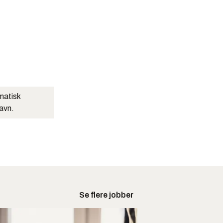
matisk
navn.
Se flere jobber