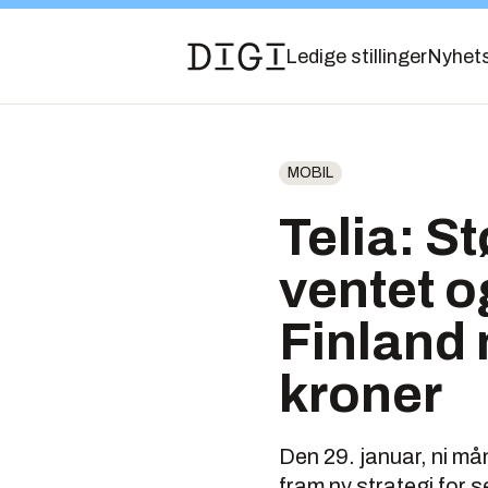
Ledige stillinger
Nyhet
MOBIL
Telia: S
ventet o
Finland 
kroner
Den 29. januar, ni mån
fram ny strategi for s