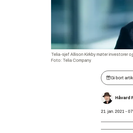
Telia-sjef Allison Kirkby møter investorer o
Foto:
Telia Company
Gi bort arti
Håvard 
21. jan. 2021 - 0