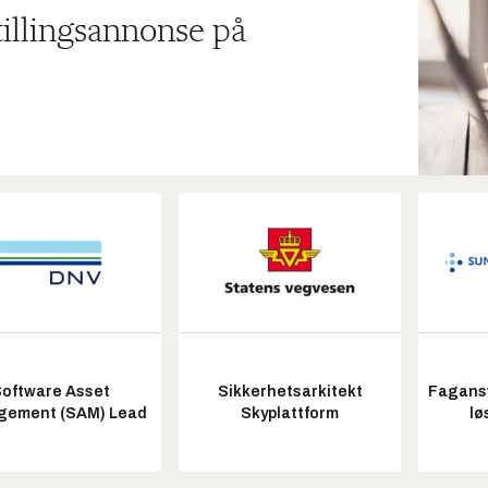
tillingsannonse på
oftware Asset
Sikkerhetsarkitekt
Fagansv
ement (SAM) Lead
Skyplattform
lø