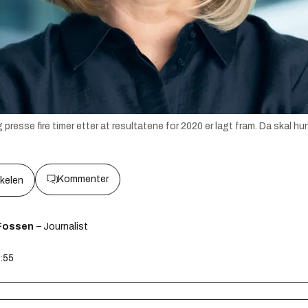
g presse fire timer etter at resultatene for 2020 er lagt fram. Da skal h
Kommenter
kkelen
Fossen
– Journalist
7:55