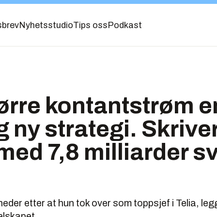
sbrev
Nyhetsstudio
Tips oss
Podkast
tørre kontantstrøm 
g ny strategi. Skrive
med 7,8 milliarder 
eder etter at hun tok over som toppsjef i Telia, leg
elskapet.