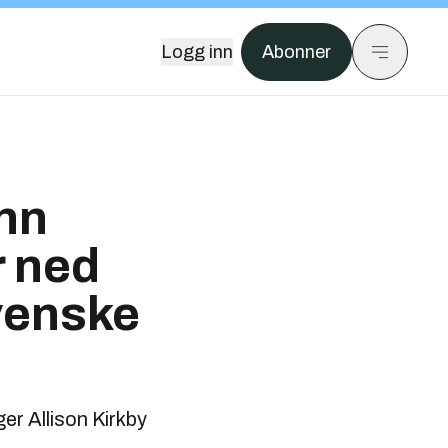
Logg inn
Abonner
enn
r ned
svenske
ger Allison Kirkby