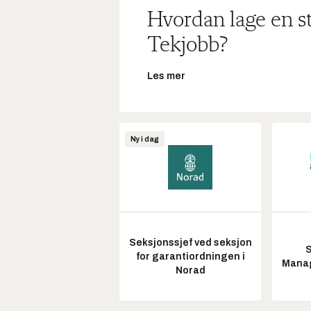
Hvordan lage en s
Tekjobb?
Les mer
Ny i dag
Seksjonssjef ved seksjon
S
for garantiordningen i
Manag
Norad