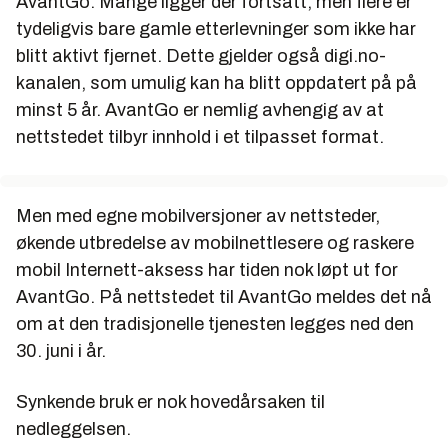
AvantGo. Mange ligger der fortsatt, men flere er
tydeligvis bare gamle etterlevninger som ikke har
blitt aktivt fjernet. Dette gjelder også digi.no-
kanalen, som umulig kan ha blitt oppdatert på på
minst 5 år. AvantGo er nemlig avhengig av at
nettstedet tilbyr innhold i et tilpasset format.
Men med egne mobilversjoner av nettsteder,
økende utbredelse av mobilnettlesere og raskere
mobil Internett-aksess har tiden nok løpt ut for
AvantGo. På nettstedet til AvantGo meldes det nå
om at den tradisjonelle tjenesten legges ned den
30. juni i år.
Synkende bruk er nok hovedårsaken til
nedleggelsen.