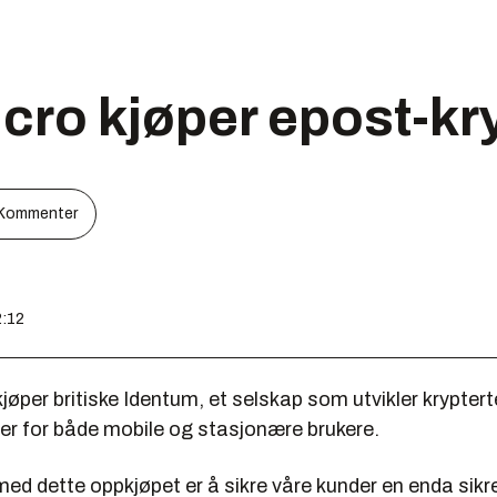
cro kjøper epost-kr
Kommenter
2:12
jøper britiske Identum, et selskap som utvikler kryptert
er for både mobile og stasjonære brukere.
ed dette oppkjøpet er å sikre våre kunder en enda sikr