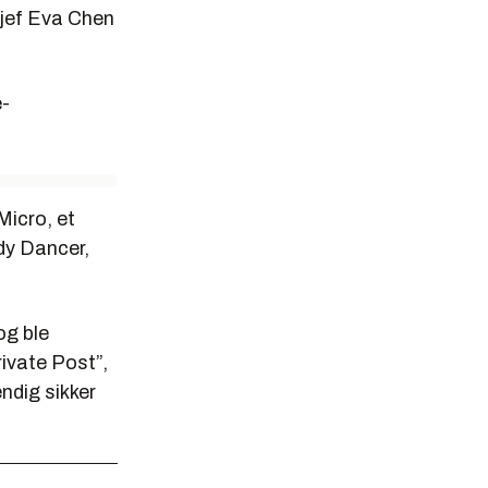
sjef Eva Chen
e-
Micro, et
ndy Dancer,
og ble
rivate Post”,
ndig sikker