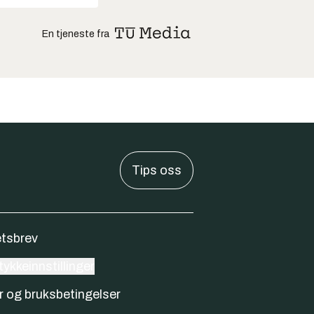
En tjeneste fra
Tips oss
tsbrev
ykkeinnstillinger
r og bruksbetingelser