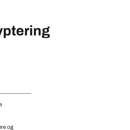
yptering
e
ere og