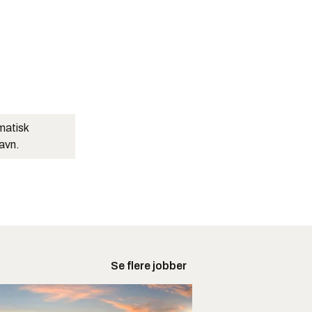
matisk
navn.
Se flere jobber