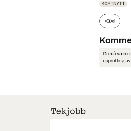
KORTNYTT
Del
Komme
Du må være in
oppretting av