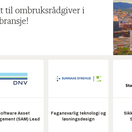
t til ombruksrådgiver i
bransje!
oftware Asset
Fagansvarlig teknologi og
Sik
ement (SAM) Lead
løsningsdesign