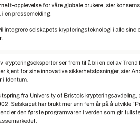
rnett-opplevelse for våre globale brukere, sier konsern
, i en pressemelding.
il integrere selskapets krypteringsteknologi i alle sine 
r.
v krypteringseksperter ser frem til å bli en del av Trend 
r kjent for sine innovative sikkerhetsløsninger, sier A
r i Identum.
tspring fra University of Bristols krypteringsavdeling, 
002. Selskapet har brukt mer enn fem år på å utvikle ”P
end er den første programvaren i verden som gir fullste
massemarkedet.