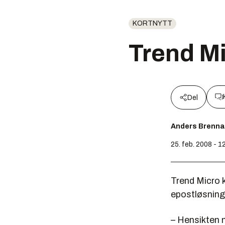
KORTNYTT
Trend Mi
Del
Anders Brenna
25. feb. 2008 - 1
Trend Micro k
epostløsning
– Hensikten m