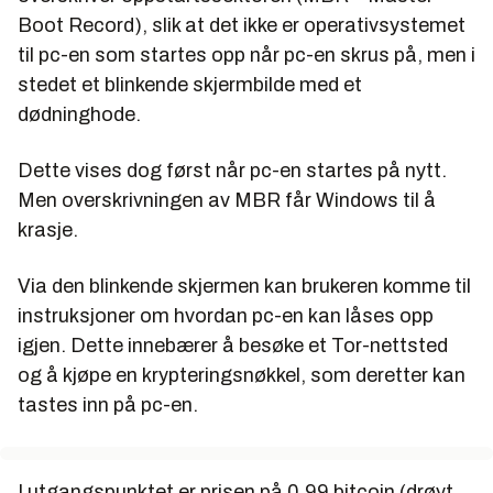
Boot Record), slik at det ikke er operativsystemet
til pc-en som startes opp når pc-en skrus på, men i
stedet et blinkende skjermbilde med et
dødninghode.
Dette vises dog først når pc-en startes på nytt.
Men overskrivningen av MBR får Windows til å
krasje.
Via den blinkende skjermen kan brukeren komme til
instruksjoner om hvordan pc-en kan låses opp
igjen. Dette innebærer å besøke et Tor-nettsted
og å kjøpe en krypteringsnøkkel, som deretter kan
tastes inn på pc-en.
I utgangspunktet er prisen på 0,99 bitcoin (drøyt