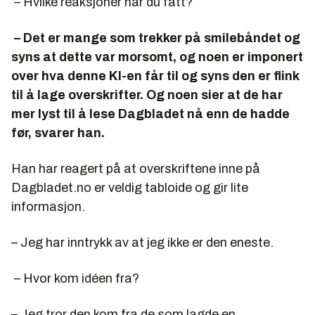
– Hvilke reaksjoner har du fått?
– Det er mange som trekker på smilebåndet og
syns at dette var morsomt, og noen er imponert
over hva denne KI-en får til og syns den er flink
til å lage overskrifter. Og noen sier at de har
mer lyst til å lese Dagbladet nå enn de hadde
før, svarer han.
Han har reagert på at overskriftene inne på
Dagbladet.no er veldig tabloide og gir lite
informasjon.
– Jeg har inntrykk av at jeg ikke er den eneste.
– Hvor kom idéen fra?
– Jeg tror den kom fra de som lagde en