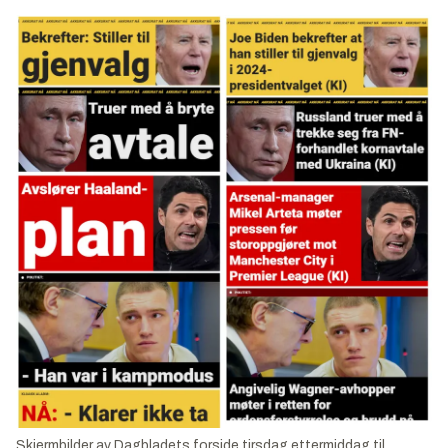
Skjermbilder av Dagbladets forside tirsdag ettermiddag til