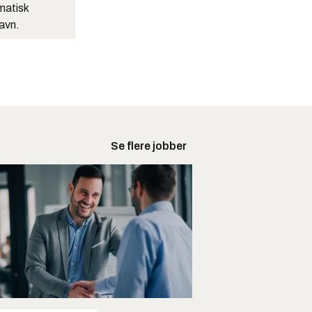
matisk
navn.
Se flere jobber