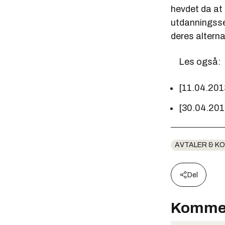
hevdet da at
utdanningsse
deres altern
Les også:
[11.04.201
[30.04.20
AVTALER & K
Del
Komme