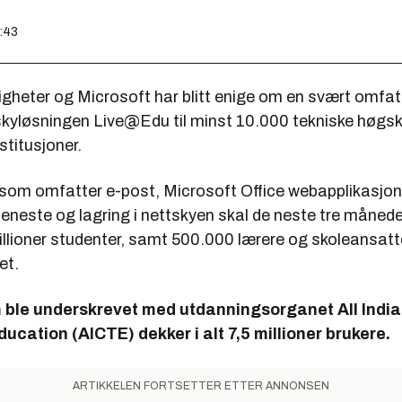
8:43
igheter og Microsoft har blitt enige om en svært omfat
skyløsningen Live@Edu til minst 10.000 tekniske høgsk
titusjoner.
som omfatter e-post, Microsoft Office webapplikasjon
eneste og lagring i nettskyen skal de neste tre månede
millioner studenter, samt 500.000 lærere og skoleansatte
et.
 ble underskrevet med utdanningsorganet All India 
ucation (AICTE) dekker i alt 7,5 millioner brukere.
ARTIKKELEN FORTSETTER ETTER ANNONSEN