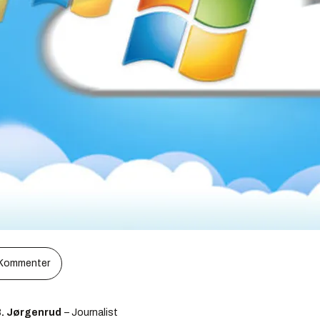
Kommenter
B. Jørgenrud
– Journalist