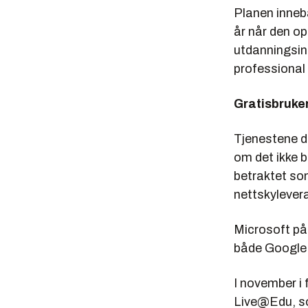
Planen innebæ
år når den opp
utdanningsins
professional 
Gratisbruke
Tjenestene de
om det ikke b
betraktet so
nettskylever
Microsoft på
både Google 
I november i 
Live@Edu, so