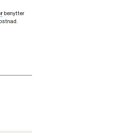
er
benytter
kostnad.