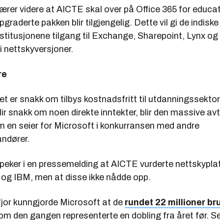
rer videre at AICTE skal over på Office 365 for educat
graderte pakken blir tilgjengelig. Dette vil gi de indiske
titusjonene tilgang til Exchange, Sharepoint, Lynx og 
i nettskyversjoner.
re
t er snakk om tilbys kostnadsfritt til utdanningssekto
lir snakk om noen direkte inntekter, blir den massive avt
m en seier for Microsoft i konkurransen med andre
andører.
peker i en pressemelding at AICTE vurderte nettskyplat
og IBM, men at disse ikke nådde opp.
fjor kunngjorde Microsoft at de
rundet 22 millioner br
m den gangen representerte en dobling fra året før. S