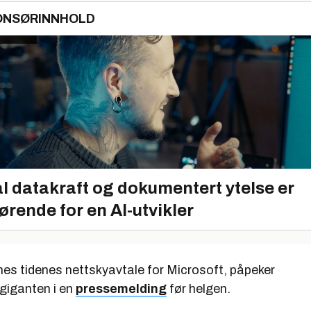
ONSØRINNHOLD
l datakraft og dokumentert ytelse er
ørende for en AI-utvikler
nes tidenes nettskyavtale for Microsoft, påpeker
giganten i en
pressemelding
før helgen.