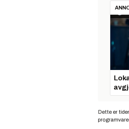
ANN
Loka
avgj
Dette er tide
programvare