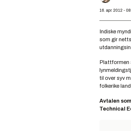
16. apr. 2012 - 0
Indiske mynd
som gir nett
utdanningsins
Plattformen 
lynmeldingstj
til over syv 
folkerike land
Avtalen som
Technical Ed