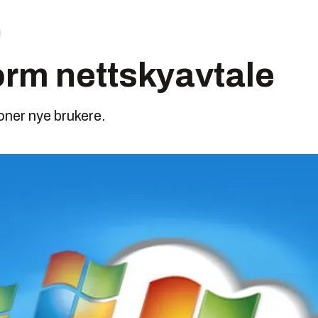
orm nettskyavtale
ioner nye brukere.