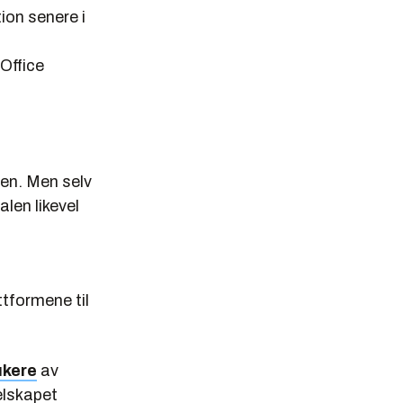
ion senere i
Office
ren. Men selv
alen likevel
tformene til
ukere
av
elskapet