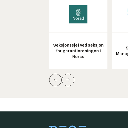
Seksjonssjef ved seksjon
S
for garantiordningen i
Manag
Norad