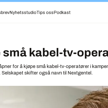
sbrev
Nyhetsstudio
Tips oss
Podkast
e små kabel-tv-oper
e åpner for å kjøpe små kabel-tv-operatører i kamp
Selskapet skifter også navn til Nextgentel.