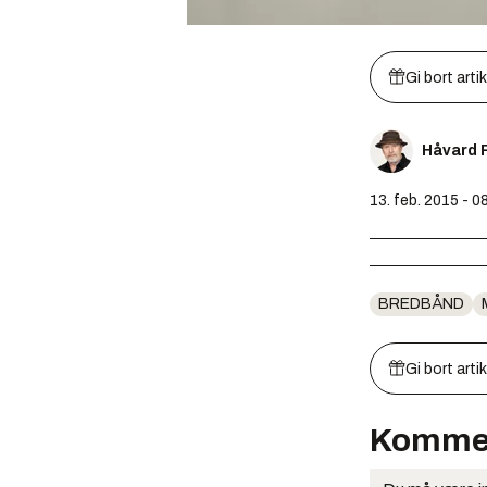
Gi bort arti
Håvard 
13. feb. 2015 - 0
BREDBÅND
Gi bort arti
Komme