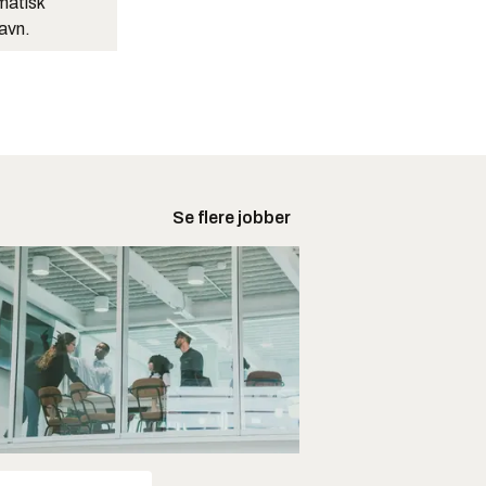
matisk
navn.
Se flere jobber