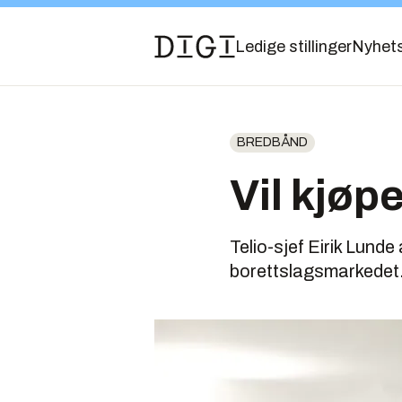
Ledige stillinger
Nyhet
BREDBÅND
Vil kjøp
Telio-sjef Eirik Lund
borettslagsmarkedet. 