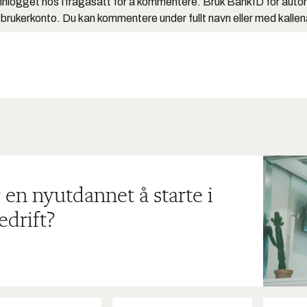
nlogget hos Ifrågasätt for å kommentere. Bruk BankID for auto
 brukerkonto. Du kan kommentere under fullt navn eller med kalle
 en nyutdannet å starte i
edrift?