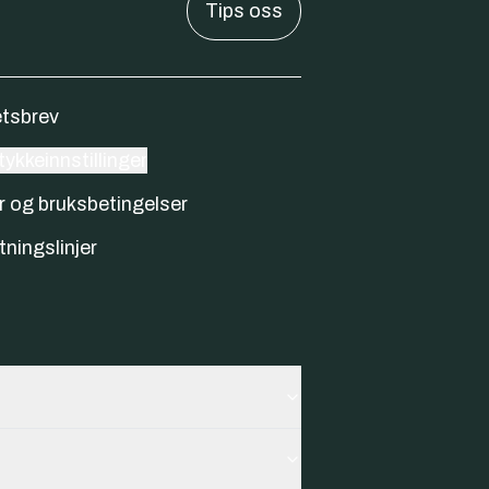
Tips oss
tsbrev
ykkeinnstillinger
r og bruksbetingelser
tningslinjer