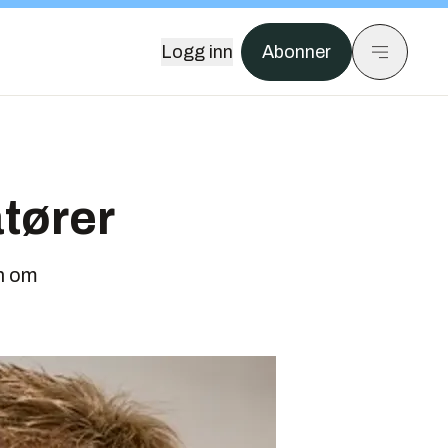
Logg inn
Abonner
atører
en om