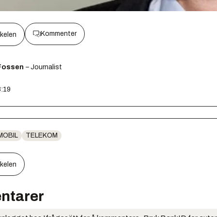
Kommenter
kkelen
Fossen
– Journalist
8:19
MOBIL
TELEKOM
kkelen
ntarer