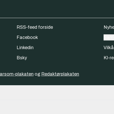
RSS-feed forside
Nyhe
Facebook
Samt
Linkedin
Vilkå
Bsky
KI-re
varsom-plakaten
og
Redaktørplakaten