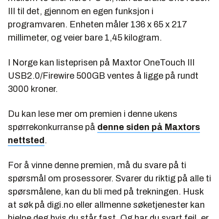
III til det, gjennom en egen funksjon i
programvaren. Enheten måler 136 x 65 x 217
millimeter, og veier bare 1,45 kilogram.
I Norge kan listeprisen på Maxtor OneTouch III
USB2.0/Firewire 500GB ventes å ligge på rundt
3000 kroner.
Du kan lese mer om premien i denne ukens
spørrekonkurranse på
denne siden på Maxtors
nettsted
.
For å vinne denne premien, må du svare på ti
spørsmål om prosessorer. Svarer du riktig på alle ti
spørsmålene, kan du bli med på trekningen. Husk
at søk på digi.no eller allmenne søketjenester kan
hjelpe deg hvis du står fast. Og har du svart feil, er