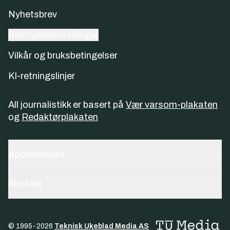
Nyhetsbrev
Samtykkeinnstillinger
Vilkår og bruksbetingelser
KI-retningslinjer
All journalistikk er basert på
Vær varsom-plakaten
og
Redaktørplakaten
Abonnement
Kontakt
© 1995-
2026
Teknisk Ukeblad Media AS