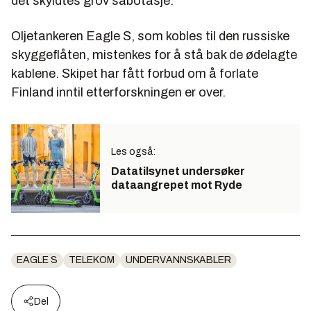
det skyldtes grov sabotasje.
Oljetankeren Eagle S, som kobles til den russiske
skyggeflåten, mistenkes for å stå bak de ødelagte
kablene. Skipet har fått forbud om å forlate
Finland inntil etterforskningen er over.
Les også:
Datatilsynet undersøker
dataangrepet mot Ryde
EAGLE S
TELEKOM
UNDERVANNSKABLER
Del