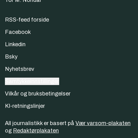
Tor M. Nondal
RSS-feed forside
Facebook
Linkedin
Bsky
Nyhetsbrev
Samtykkeinnstillinger
Vilkår og bruksbetingelser
KI-retningslinjer
All journalistikk er basert på
Vær varsom-plakaten
og
Redaktørplakaten