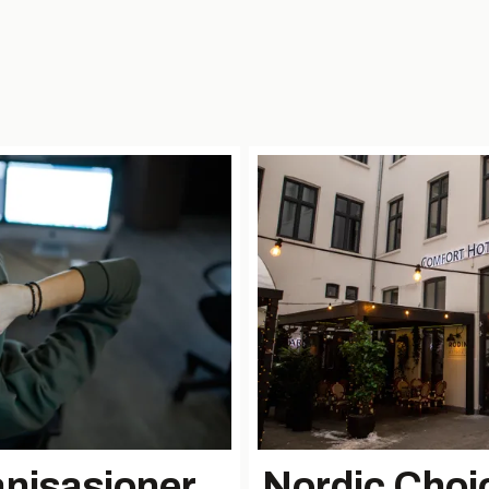
anisasjoner
Nordic Choi