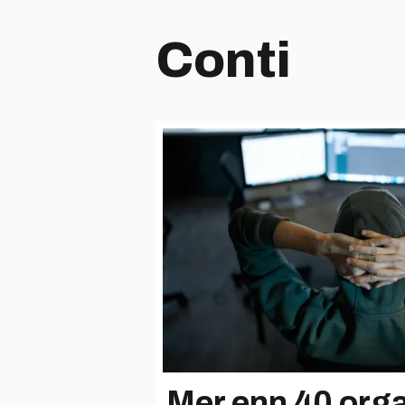
Conti
Mer enn 40 org