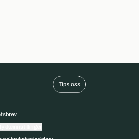
Tips oss
tsbrev
ykkeinnstillinger