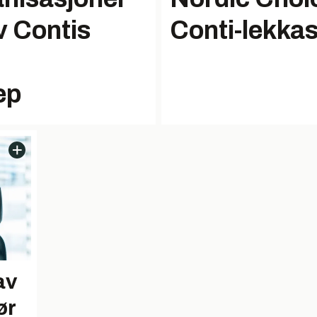
av Contis
Conti-lekkas
ep
av
ør