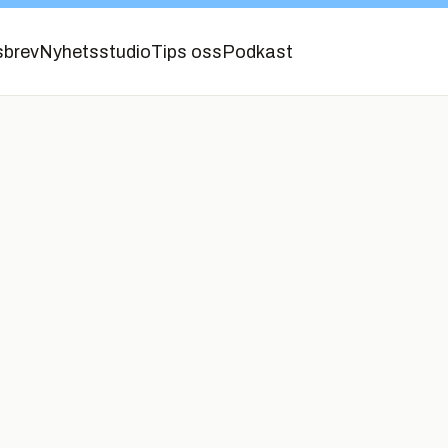
sbrev
Nyhetsstudio
Tips oss
Podkast