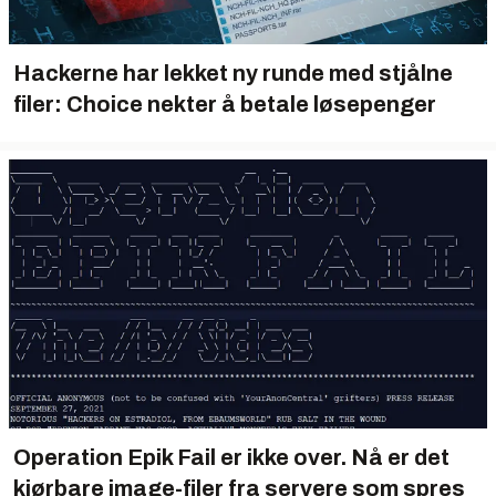
Hackerne har lekket ny runde med stjålne
filer: Choice nekter å betale løsepenger
Operation Epik Fail er ikke over. Nå er det
kjørbare image-filer fra servere som spres