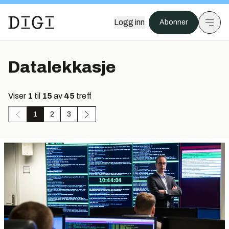
Logg inn
Abonner
Datalekkasje
Viser
1
til
15
av
45
treff
1
2
3