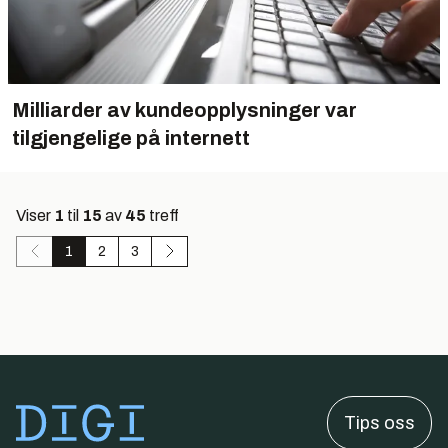
Milliarder av kundeopplysninger var
tilgjengelige på internett
Viser
1
til
15
av
45
treff
1
2
3
Tips oss