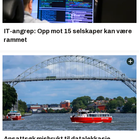
IT-angrep: Opp mot 15 selskaper kan være
rammet
Ansattsøk misbrukt til datalekkasje