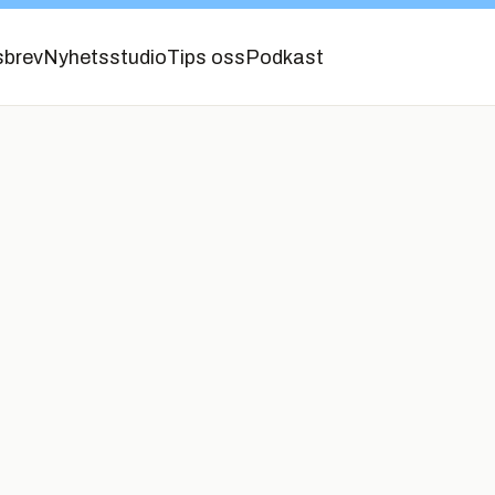
sbrev
Nyhetsstudio
Tips oss
Podkast