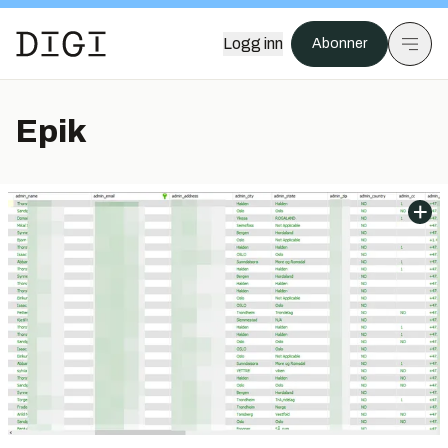
Logg inn
Abonner
Epik