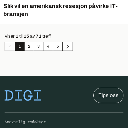
Slik vil en amerikansk resesjon påvirke IT-
bransjen
Viser
1
til
15
av
71
treff
1
2
3
4
5
Tips oss
Ansvarlig redaktør