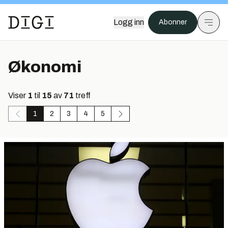
Logg inn
Abonner
Økonomi
Viser
1
til
15
av
71
treff
1
2
3
4
5