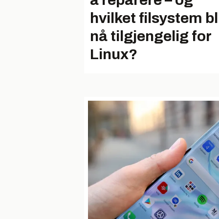
å reparere – og
hvilket filsystem bl
nå tilgjengelig for
Linux?