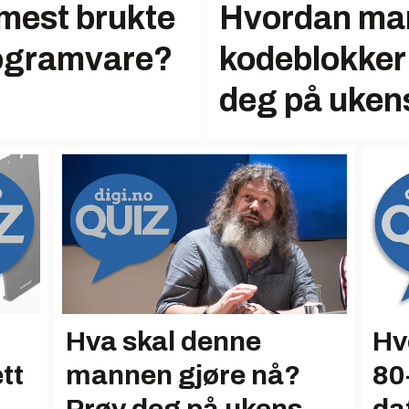
mest brukte
Hvordan ma
rogramvare?
kodeblokker
deg på ukens
Hva skal denne
Hv
tt
mannen gjøre nå?
80-