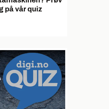
tamaskinen? Prøv
g på vår quiz