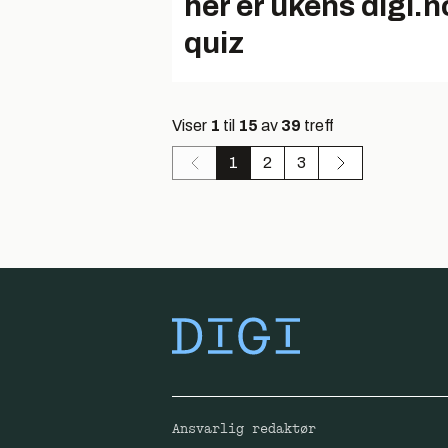
her er ukens digi.n
quiz
Viser
1
til
15
av
39
treff
1
2
3
Ansvarlig redaktør