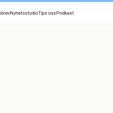
sbrev
Nyhetsstudio
Tips oss
Podkast