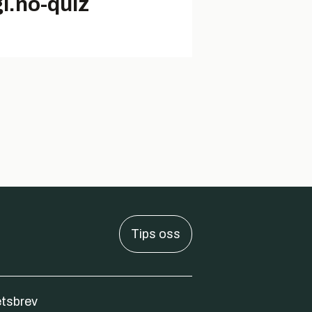
gi.no-quiz
Tips oss
tsbrev