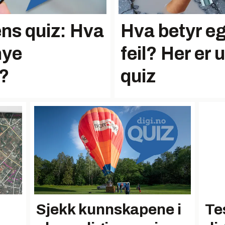
ns quiz: Hva
Hva betyr eg
nye
feil? Her er 
m?
quiz
Sjekk kunnskapene i
Te