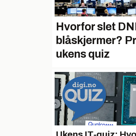
Hvorfor slet D
blåskjermer? P
ukens quiz
Ukens IT-quiz: Hvo