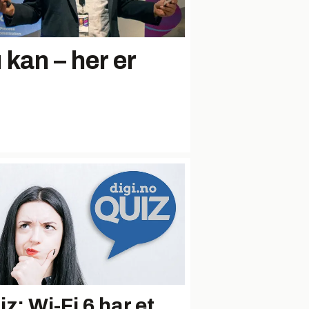
 kan – her er
z: Wi-Fi 6 har et