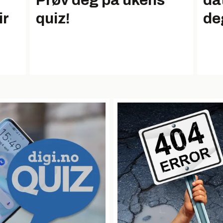
Prøv deg på ukens
da
ir
quiz!
de