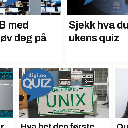
NB med
Sjekk hva du
røv deg på
ukens quiz
r
Hva het den første
Qui