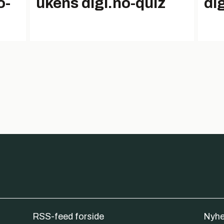
o-
ukens digi.no-quiz
di
RSS-feed forside
Nyhe