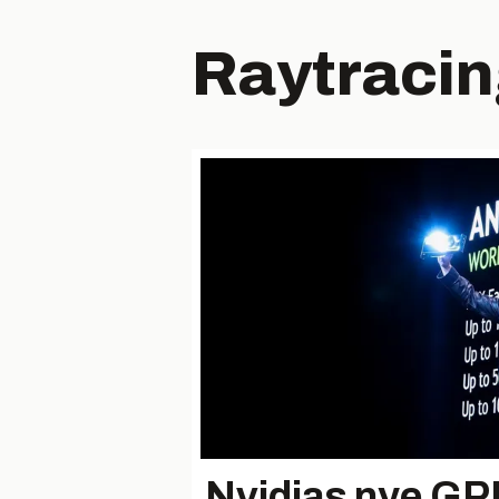
Raytraci
Nvidias nye GP