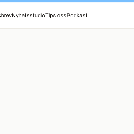
sbrev
Nyhetsstudio
Tips oss
Podkast