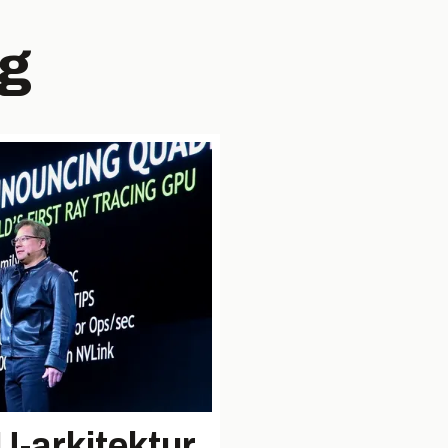
ng
U-arkitektur