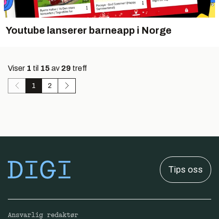
Youtube lanserer barneapp i Norge
Viser
1
til
15
av
29
treff
1
2
Tips oss
Ansvarlig redaktør