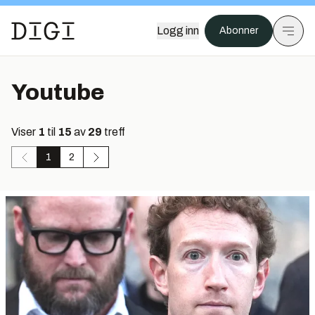
Logg inn
Abonner
Youtube
Viser
1
til
15
av
29
treff
1
2