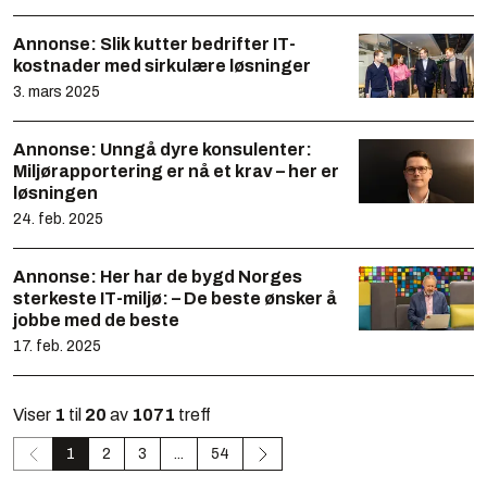
Annonse:
Slik kutter bedrifter IT-
kostnader med sirkulære løsninger
3. mars 2025
Annonse:
Unngå dyre konsulenter:
Miljørapportering er nå et krav – her er
løsningen
24. feb. 2025
Annonse:
Her har de bygd Norges
sterkeste IT-miljø: – De beste ønsker å
jobbe med de beste
17. feb. 2025
Viser
1
til
20
av
1071
treff
1
2
3
...
54