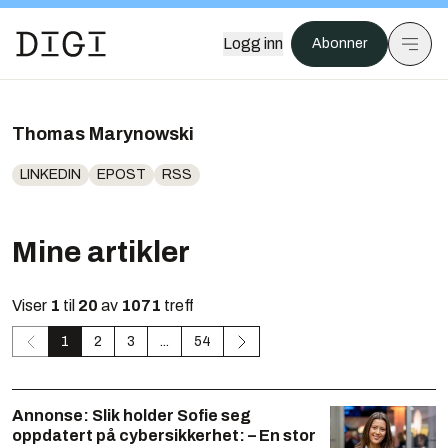
Logg inn
Abonner
Thomas Marynowski
LINKEDIN
EPOST
RSS
Mine artikler
Viser
1
til
20
av
1071
treff
1
2
3
...
54
Annonse:
Slik holder Sofie seg
oppdatert på cybersikkerhet: – En stor