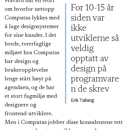
Håvard har en teori
For 10-15 år
om hvorfor nettopp
siden var
Computas lykkes med
å lage designsystemer
ikke
for sine kunder. I det
utviklerne så
brede, tverrfaglige
veldig
miljøet hos Computas
opptatt av
har design og
design på
brukeropplevelse
programvare
lenge stått høyt på
agendaen, og de har
n de skrev
et stort fagmiljø med
Erik Tallang
designere og
frontend-utviklere.
Men i Computas jobber disse konsulentene tett