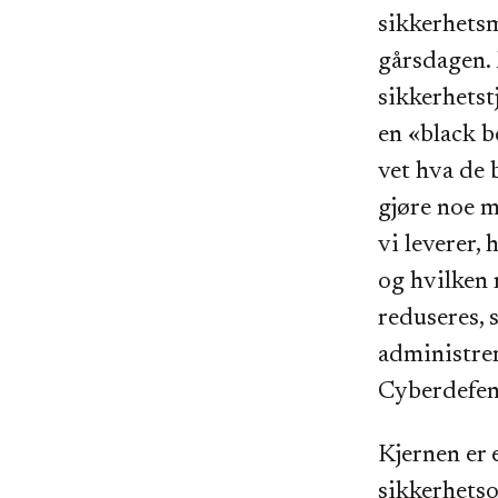
sikkerhetsm
gårsdagen.
sikkerhetst
en «black b
vet hva de b
gjøre noe m
vi leverer, 
og hvilken 
reduseres, 
administrer
Cyberdefen
Kjernen er 
sikkerhets