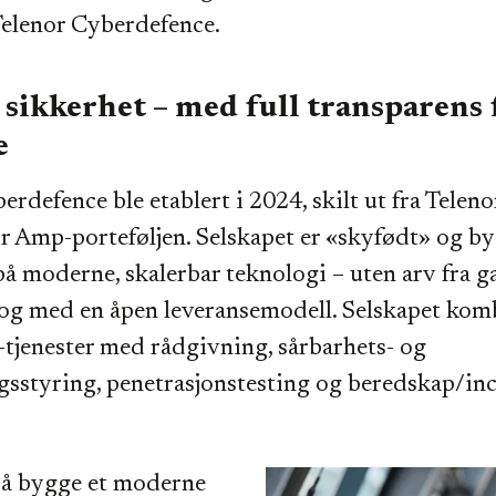
Telenor Cyberdefence.
sikkerhet – med full transparens 
e
erdefence ble etablert i 2024, skilt ut fra Telen
or Amp-porteføljen. Selskapet er «skyfødt» og by
å moderne, skalerbar teknologi – uten arv fra g
 og med en åpen leveransemodell. Selskapet kom
enester med rådgivning, sårbarhets- og
sstyring, penetrasjonstesting og beredskap/in
 å bygge et moderne