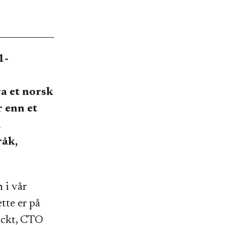
1-
a et norsk
r enn et
n
råk,
 i vår
tte er på
hackt, CTO