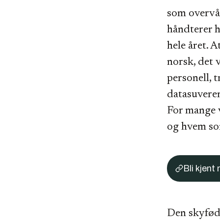
som overvå
håndterer h
hele året. 
norsk, det 
personell, 
datasuveren
For mange v
og hvem som
Bli kjen
Den skyfød