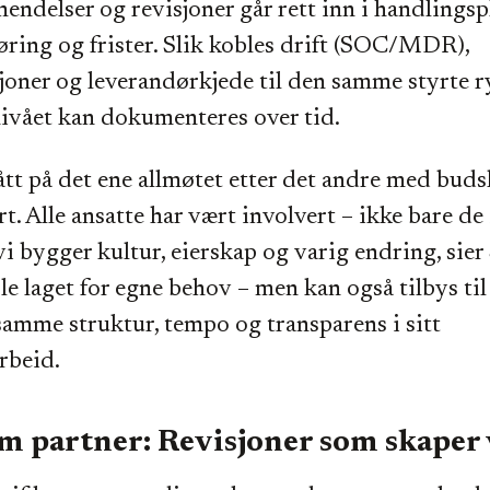
hendelser og revisjoner går rett inn i handlings
øring og frister. Slik kobles drift (SOC/MDR),
joner og leverandørkjede til den samme styrte 
ivået kan dokumenteres over tid.
tått på det ene allmøtet etter det andre med bud
t. Alle ansatte har vært involvert – ikke bare de 
 vi bygger kultur, eierskap og varig endring, sier
le laget for egne behov – men kan også tilbys ti
samme struktur, tempo og transparens i sitt
rbeid.
m partner: Revisjoner som skaper 