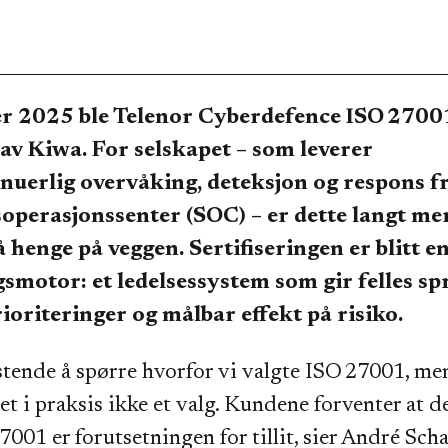
er 2025 ble Telenor Cyberdefence ISO 2700
t av Kiwa. For selskapet – som leverer
uerlig overvåking, deteksjon og respons fr
operasjonssenter (SOC) – er dette langt me
å henge på veggen. Sertifiseringen er blitt e
smotor: et ledelsessystem som gir felles sp
rioriteringer og målbar effekt på risiko.
istende å spørre hvorfor vi valgte ISO 27001, men
et i praksis ikke et valg. Kundene forventer at de
27001 er forutsetningen for tillit, sier André Sc