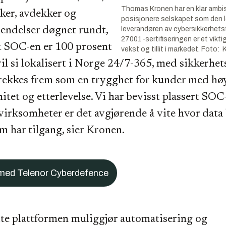
Thomas Kronen har en klar ambis
ker, avdekker og
posisjonere selskapet som den 
endelser døgnet rundt,
leverandøren av cybersikkerhets
27001-sertifiseringen er et vikt
At SOC-en er 100 prosent
vekst og tillit i markedet. Foto: 
vil si lokalisert i Norge 24/7-365, med sikkerhet
trekkes frem som en trygghet for kunder med høy
itet og etterlevelse. Vi har bevisst plassert SOC
irksomheter er det avgjørende å vite hvor data
 har tilgang, sier Kronen.
t med Telenor Cyberdefence
te plattformen muliggjør automatisering og