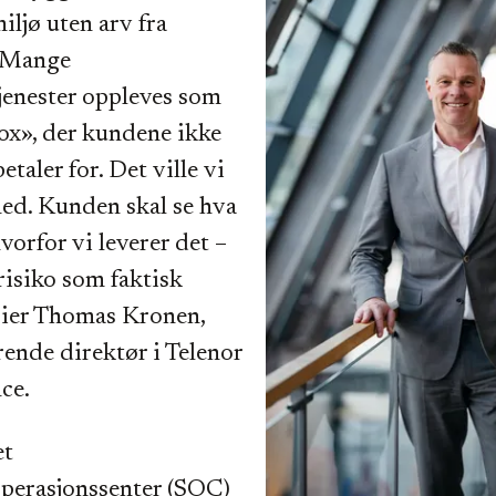
iljø uten arv fra
 Mange
jenester oppleves som
ox», der kundene ikke
etaler for. Det ville vi
ed. Kunden skal se hva
hvorfor vi leverer det –
risiko som faktisk
sier Thomas Kronen,
ende direktør i Telenor
ce.
et
operasjonssenter (SOC)