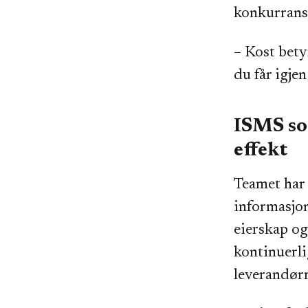
konkurranse
– Kost betyr
du får igje
ISMS so
effekt
Teamet har 
informasjon
eierskap og 
kontinuerli
leverandørr