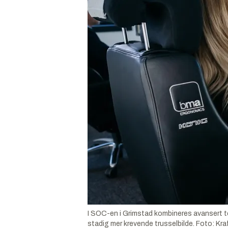
I SOC-en i Grimstad kombineres avansert tek
stadig mer krevende trusselbilde.
Foto:
Kra