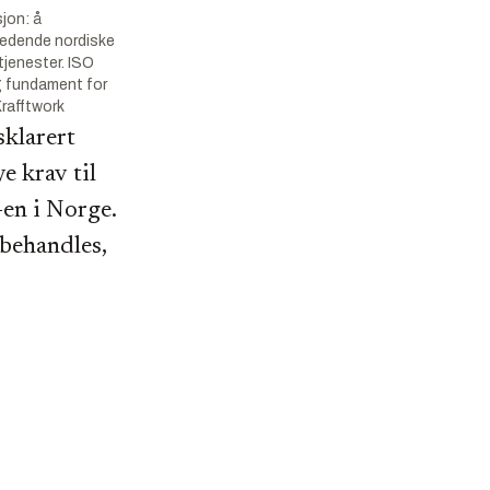
jon: å
ledende nordiske
tjenester. ISO
ig fundament for
Krafftwork
sklarert
e krav til
-en i Norge.
 behandles,