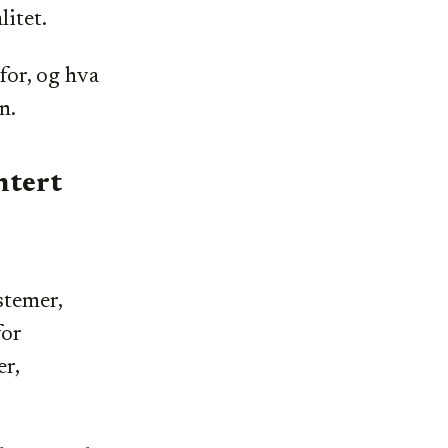
itet.
 for, og hva
n.
ntert
stemer,
for
er,
.