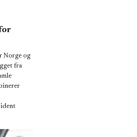
for
or Norge og
gget fra
amle
binerer
cident