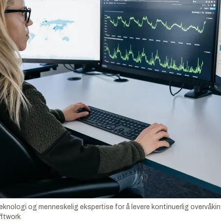
nologi og menneskelig ekspertise for å levere kontinuerlig overvåking
fftwork