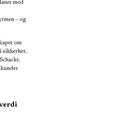
planer med
rytmen – og
skapet om
i sikkerhet.
 Schackt.
l kunder
verdi