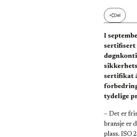
Del
I septemb
sertifiser
døgnkontin
sikkerhets
sertifikat 
forbedring
tydelige p
– Det er fr
bransje er d
plass. ISO 