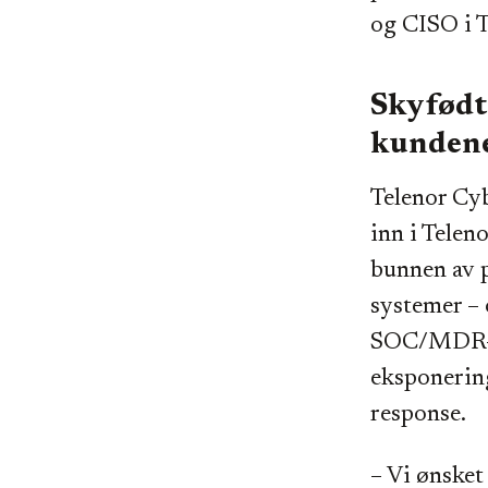
og CISO i 
Skyfødt 
kunden
Telenor Cyb
inn i Telen
bunnen av p
systemer –
SOC/MDR-tj
eksponering
response.
– Vi ønsket