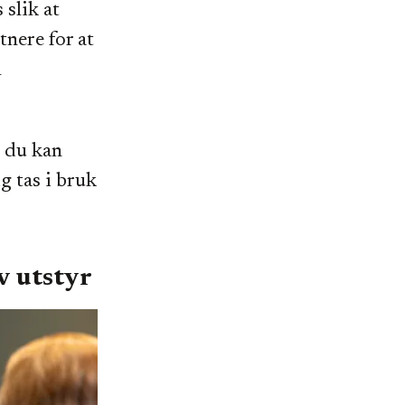
 slik at
tnere for at
l
t du kan
g tas i bruk
v utstyr