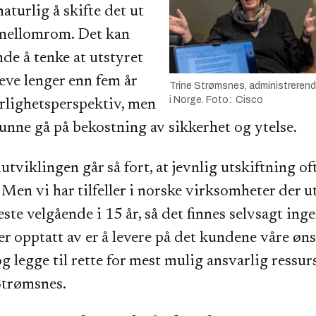
naturlig å skifte det ut
mellomrom. Det kan
nde å tenke at utstyret
eve lenger enn fem år
Trine Strømsnes, administrerende
i Norge. Foto: Cisco
arlighetsperspektiv, men
kunne gå på bekostning av sikkerhet og ytelse.
tviklingen går så fort, at jevnlig utskiftning of
Men vi har tilfeller i norske virksomheter der u
este velgående i 15 år, så det finnes selvsagt inge
i er opptatt av er å levere på det kundene våre øn
og legge til rette for mest mulig ansvarlig ressu
 Strømsnes.