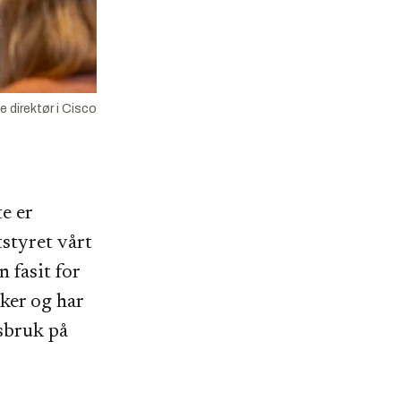
 direktør i Cisco
te er
tstyret vårt
n fasit for
sker og har
rsbruk på