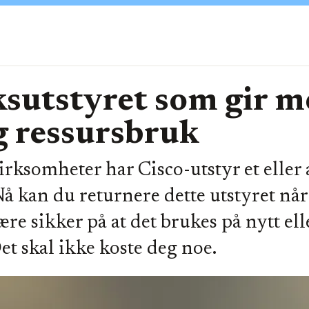
sutstyret som gir m
g ressursbruk
virksomheter har Cisco-utstyr et eller 
 Nå kan du returnere dette utstyret nå
ære sikker på at det brukes på nytt ell
Det skal ikke koste deg noe.