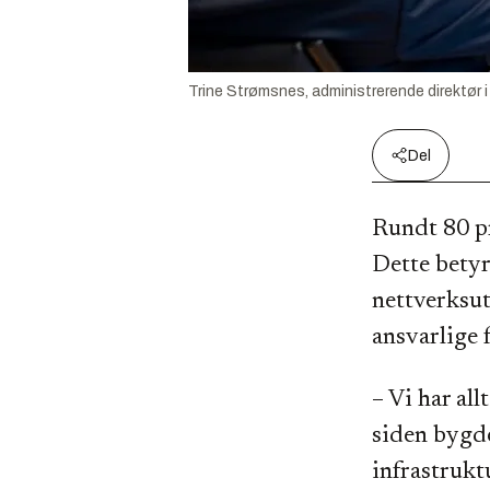
Trine Strømsnes, administrerende direktør i
Del
Rundt 80 pr
Dette betyr
nettverksut
ansvarlige 
– Vi har all
siden bygde
infrastrukt