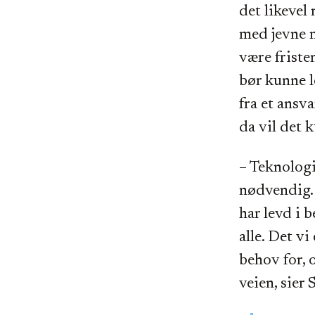
det likevel 
med jevne 
være friste
bør kunne l
fra et ansv
da vil det 
– Teknologiu
nødvendig. 
har levd i b
alle. Det v
behov for, 
veien, sier