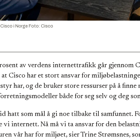
 Cisco i Norge
Foto:
Cisco
osent av verdens internettrafikk går gjennom C
 at Cisco har et stort ansvar for miljøbelastning
styr har, og de bruker store ressurser på å finne
forretningsmodeller både for seg selv og deg s
tid hatt som mål å gi noe tilbake til samfunnet. F
 vi internett. Nå må vi ta ansvar for den belast
uren vår har for miljøet, sier Trine Strømsnes, so