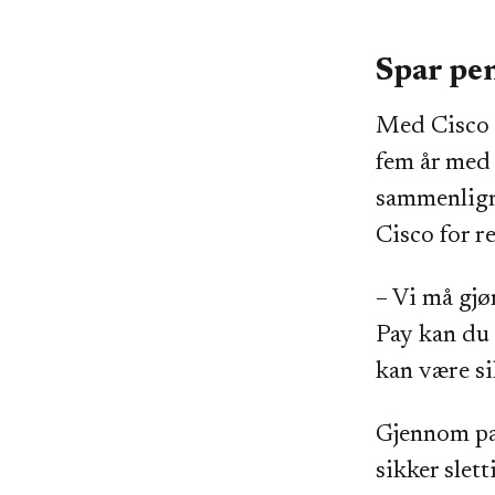
Spar pen
Med Cisco
fem år med 
sammenligne
Cisco for r
– Vi må gjø
Pay kan du 
kan være si
Gjennom par
sikker slet