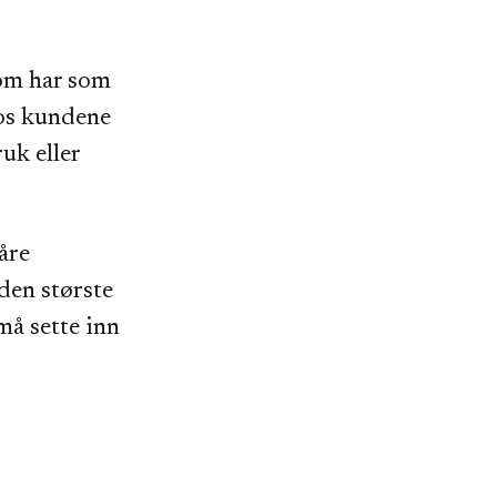
som har som
hos kundene
ruk eller
våre
den største
må sette inn