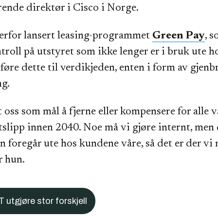
ende direktør i Cisco i Norge.
erfor lansert leasing-programmet
Green Pay
, 
ntroll på utstyret som ikke lenger er i bruk ute 
føre dette til verdikjeden, enten i form av gjenb
ng.
t oss som mål å fjerne eller kompensere for alle 
slipp innen 2040. Noe må vi gjøre internt, men 
n foregår ute hos kundene våre, så det er der vi 
r hun.
T utgjøre stor forskjell