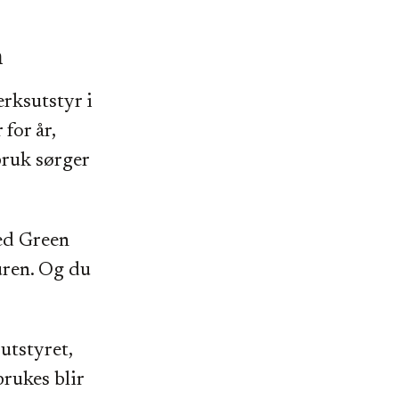
n
erksutstyr i
for år,
bruk sørger
Med Green
uren. Og du
utstyret,
brukes blir