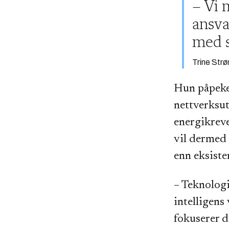
– Vi 
ansva
med s
Trine Strø
Hun påpeker
nettverksut
energikreve
vil dermed 
enn eksiste
– Teknologi
intelligens 
fokuserer d