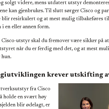
g solgt videre, mens utdatert utstyr demonteres
e kan gjenbrukes. Til slutt sørger Cisco og par
blir resirkulert og at mest mulig tilbakeføres ti
 i en eller annen form.
 Cisco-utstyr skal du fremover være sikker på a
tstyret når du er ferdig med det, og at mest muli
r hun.
giutviklingen krever utskifting a
tverksutstyr fra Cisco
r å holde en svært høy
sjelden blir ødelagt, er