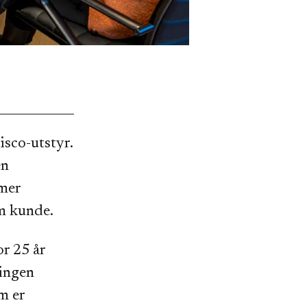
isco-utstyr.
en
 mer
om kunde.
or 25 år
ningen
m er