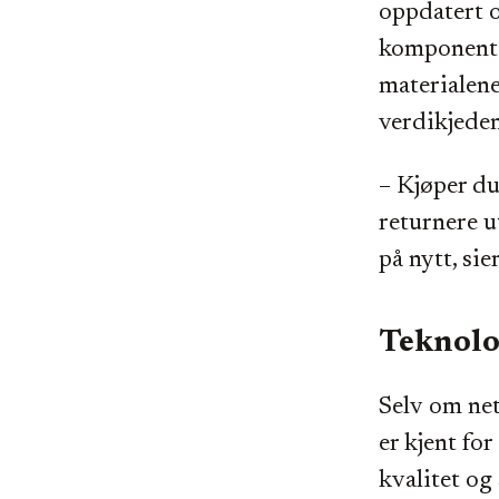
oppdatert o
komponenten
materialene 
verdikjeden
– Kjøper du
returnere u
på nytt, sie
Teknolo
Selv om net
er kjent fo
kvalitet og 