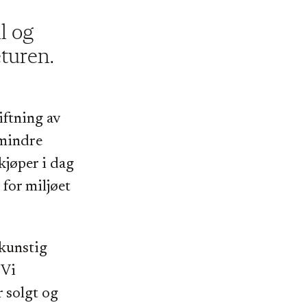
l og
eturen.
iftning av
 mindre
kjøper i dag
for miljøet
 kunstig
 Vi
r solgt og