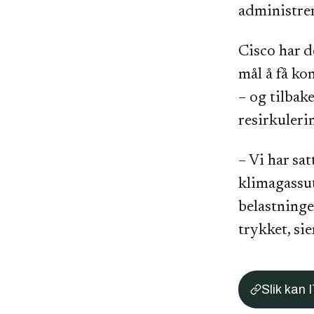
administrer
Cisco har d
mål å få ko
– og tilbake
resirkuleri
– Vi har sat
klimagassut
belastninge
trykket, sie
Slik kan I