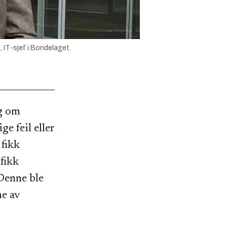
, IT-sjef i Bondelaget.
eg om
e feil eller
 fikk
fikk
 Denne ble
ne av