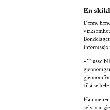
En skik
Denne hende
virksomhete
Bondelaget 
informasjo
– Trusselbi
gjennomgang
gjennomfør
til å se hel
Han mener a
selv, var g