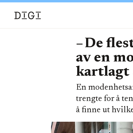
– De fles
av en mo
kartlagt
En modenhetsan
trengte for å t
å finne ut hvilke