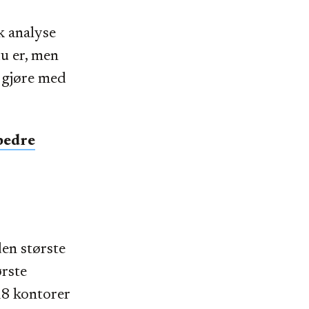
ik analyse
du er, men
n gjøre med
bedre
en største
rste
18 kontorer