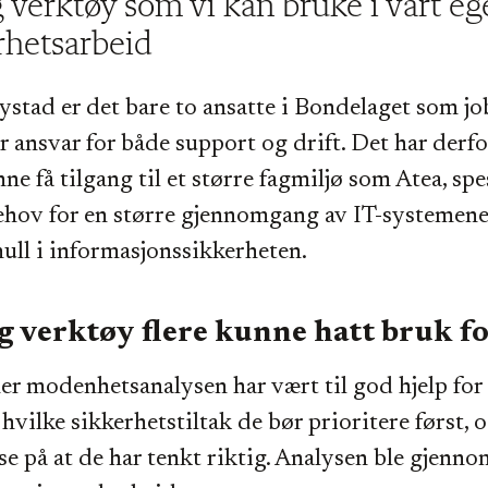
g verktøy som vi kan bruke i vårt eg
rhetsarbeid
ystad er det bare to ansatte i Bondelaget som j
ar ansvar for både support og drift. Det har derf
ne få tilgang til et større fagmiljø som Atea, spe
hov for en større gjennomgang av IT-systemene 
hull i informasjonssikkerheten.
g verktøy flere kunne hatt bruk f
r modenhetsanalysen har vært til god hjelp for 
 hvilke sikkerhetstiltak de bør prioritere først, 
lse på at de har tenkt riktig. Analysen ble gjenno