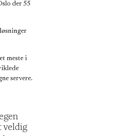
Oslo der 55
-løsninger
et meste i
viklede
gne servere.
 egen
t veldig