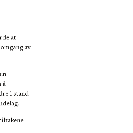
rde at
nnomgang av
 en
 å
dre i stand
ondelag.
tiltakene