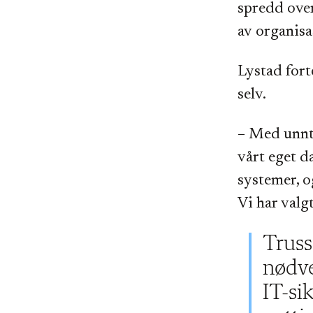
spredd over
av organisa
Lystad forte
selv.
– Med unnta
vårt eget d
systemer, o
Vi har valgt
Truss
nødv
IT-si