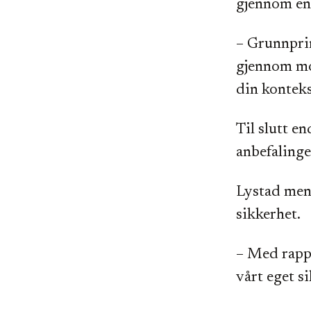
gjennom en
– Grunnpri
gjennom mo
din kontekst
Til slutt e
anbefalinge
Lystad mene
sikkerhet.
– Med rappo
vårt eget s