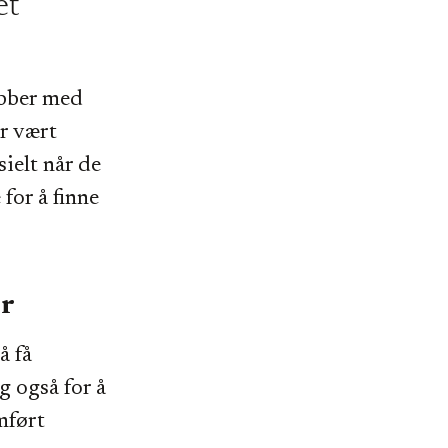
et
obber med
or vært
sielt når de
for å finne
or
å få
og også for å
mført