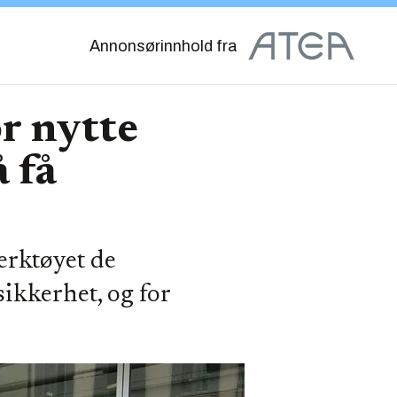
Annonsørinnhold fra
or nytte
 få
erktøyet de
ikkerhet, og for