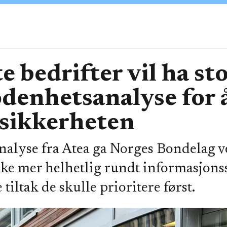
te bedrifter vil ha st
denhetsanalyse for å
 sikkerheten
alyse fra Atea ga Norges Bondelag v
enke mer helhetlig rundt informasjonss
 tiltak de skulle prioritere først.