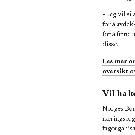
– Jeg vil si
for å avdek
for å finne
disse.
Les mer o
oversikt o
Vil ha k
Norges Bon
næringsorga
fagorganisa