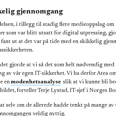
kelig gjennomgang
lsen, i tillegg til stadig flere medieoppslag om
r som var blitt utsatt for digital utpressing, gjo
fant ut at det var på tide med en skikkelig gje
nssikkerheten.
ldet gjorde at vi så det som helt nødvendig med
 av vår egen IT-sikkerhet. Vi ba derfor Atea om
e en
modenhetsanalyse
slik at vi kunne bli be
e bildet, forteller Terje Lystad, IT-sjef i Norges B
t selv om de allerede hadde tenkt på mange av 
jennomgangen veldig nyttig.