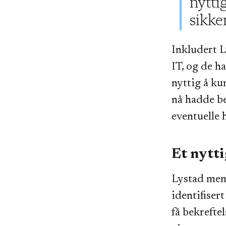
nytti
sikke
Inkludert L
IT, og de h
nyttig å kun
nå hadde be
eventuelle 
Et nytti
Lystad mene
identifisert
få bekrefte