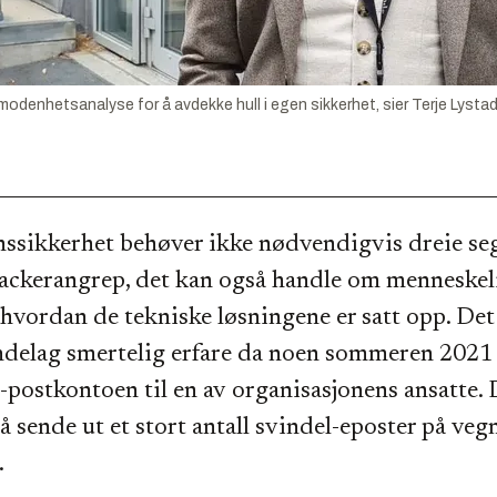
modenhetsanalyse for å avdekke hull i egen sikkerhet, sier Terje Lystad
nssikkerhet behøver ikke nødvendigvis dreie s
ackerangrep, det kan også handle om menneskelig
 hvordan de tekniske løsningene er satt opp. Det
delag smertelig erfare da noen sommeren 2021 
 e-postkontoen til en av organisasjonens ansatte.
 å sende ut et stort antall svindel-eposter på veg
.