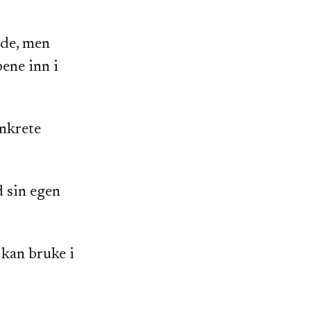
nde, men
ene inn i
onkrete
d sin egen
 kan bruke i