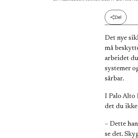
Del
Det nye sik
må beskytte
arbeidet du
systemer og
sårbar.
I Palo Alto
det du ikke 
– Dette han
se det. Sky