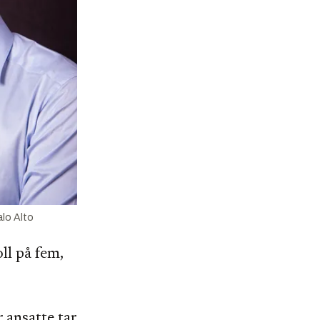
alo Alto
ll på fem,
 ansatte tar