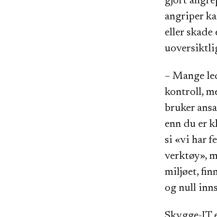
gjort angre
angriper kan
eller skade
uoversiktli
– Mange led
kontroll, me
bruker ansa
enn du er kl
si «vi har 
verktøy», m
miljøet, fin
og null inns
Skygge-IT e