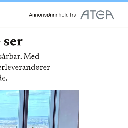
Annonsørinnhold fra
 ser
 sårbar. Med
derleverandører
de.