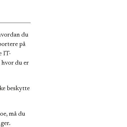
 hvordan du
portere på
e IT-
e hvor du er
kke beskytte
noe, må du
ger.