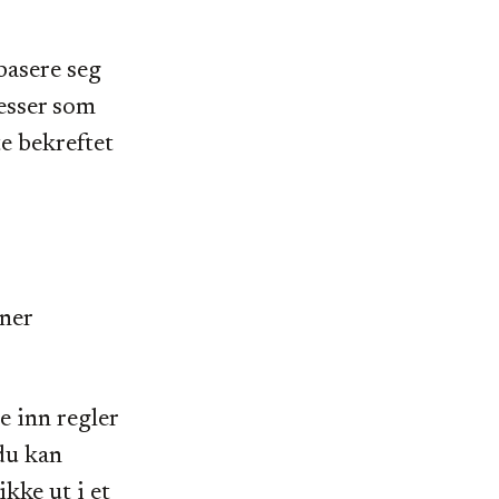
basere seg
esser som
te bekreftet
ener
e inn regler
 du kan
kke ut i et