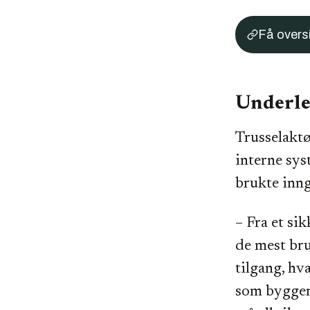
Få overs
Underle
Trusselaktø
interne sys
brukte inn
– Fra et si
de mest br
tilgang, hv
som bygger 