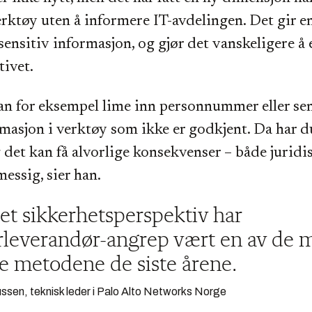
erktøy uten å informere IT-avdelingen. Det gir en
 sensitiv informasjon, og gjør det vanskeligere å 
ivet.
an for eksempel lime inn personnummer eller sen
asjon i verktøy som ikke er godkjent. Da har d
g det kan få alvorlige konsekvenser – både juridi
sig, sier han.
 et sikkerhetsperspektiv har
leverandør-angrep vært en av de 
e metodene de siste årene.
ssen, teknisk leder i Palo Alto Networks Norge