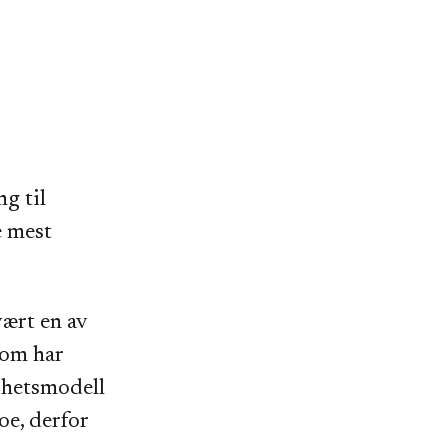
ng til
e mest
vært en av
som har
erhetsmodell
oe, derfor