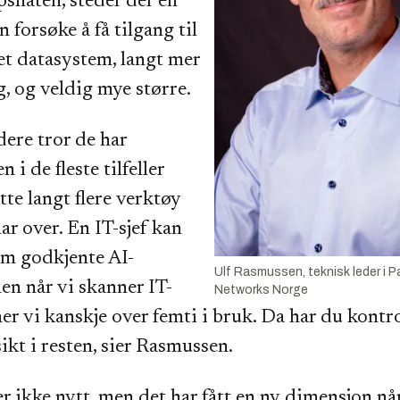
psflaten, steder der en
 forsøke å få tilgang til
 et datasystem, langt mer
g, og veldig mye større.
ere tror de har
n i de fleste tilfeller
tte langt flere verktøy
ar over. En IT-sjef kan
fem godkjente AI-
Ulf Rasmussen, teknisk leder i P
en når vi skanner IT-
Networks Norge
ner vi kanskje over femti i bruk. Da har du kontro
ikt i resten, sier Rasmussen.
r ikke nytt, men det har fått en ny dimensjon når