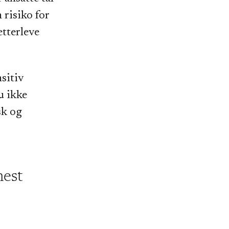
 risiko for
etterleve
sitiv
u ikke
sk og
mest