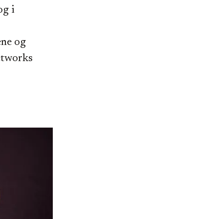
og i
ene og
Networks