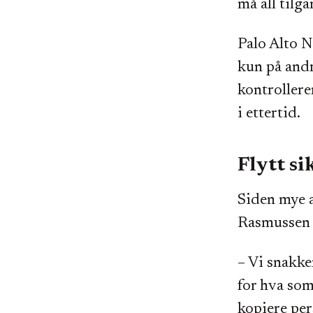
må all tilg
Palo Alto N
kun på andr
kontrollere
i ettertid.
Flytt si
Siden mye a
Rasmussen a
– Vi snakke
for hva som
kopiere per