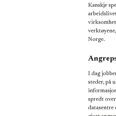
Kanskje spes
arbeidslivet
virksomhete
verktøyene,
Norge.
Angreps
I dag jobber
steder, på 
informasjo
spredt over
datasentre 