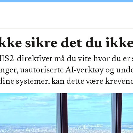
kke sikre det du ikke
NIS2-direktivet må du vite hvor du er
inger, uautoriserte AI-verktøy og un
 dine systemer, kan dette være kreven