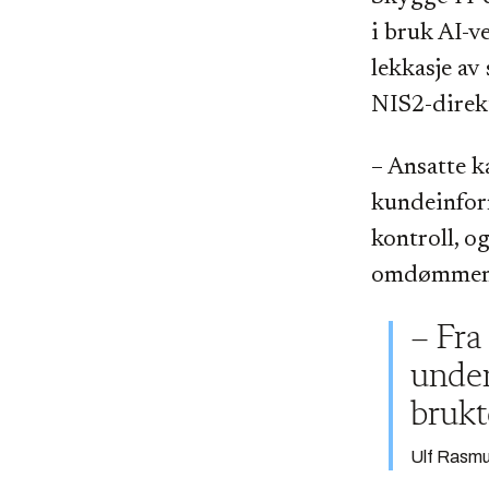
i bruk AI-v
lekkasje av
NIS2-direkt
– Ansatte k
kundeinform
kontroll, o
omdømmemes
– Fra
under
brukt
Ulf Rasmu