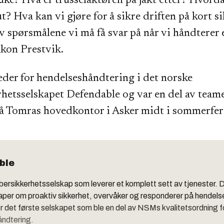
uke? Hva er trusselaktøren på jakt etter? Hvord
t? Hva kan vi gjøre for å sikre driften på kort si
v spørsmålene vi må få svar på når vi håndterer 
åkon Prestvik.
eder for hendelseshåndtering i det norske
hetsselskapet Defendable og var en del av team
på Tomras hovedkontor i Asker midt i sommerfer
ble
bersikkerhetsselskap som leverer et komplett sett av tjenester.
aper om proaktiv sikkerhet, overvåker og responderer på hendelse
r det første selskapet som ble en del av NSMs kvalitetsordning f
ndtering.