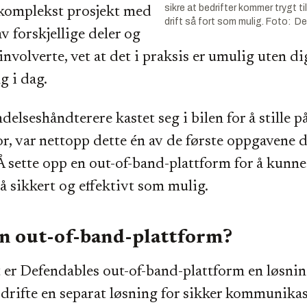
sikre at bedrifter kommer trygt ti
 komplekst prosjekt med
drift så fort som mulig. Foto: D
v forskjellige deler og
nvolverte, vet at det i praksis er umulig uten di
g i dag.
delseshåndterere kastet seg i bilen for å stille 
, var nettopp dette én av de første oppgavene de
 sette opp en out-of-band-plattform for å kunn
å sikkert og effektivt som mulig.
en out-of-band-plattform?
t er Defendables out-of-band-plattform en løsnin
 drifte en separat løsning for sikker kommunika