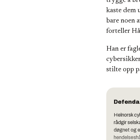
trygge å br
kaste dem u
bare noen a
forteller H
Han er fagl
cybersikker
stilte opp 
Defenda
Helnorsk cy
rådgir selsk
døgnet og e
hendelseshå