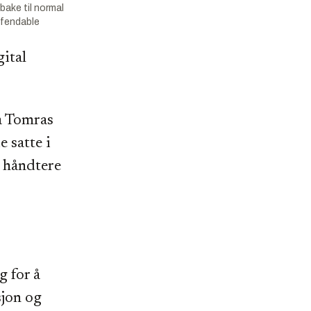
lbake til normal
efendable
gital
på Tomras
 satte i
e håndtere
g for å
sjon og