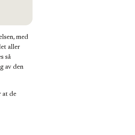
elsen, med
et aller
es så
g av den
r at de