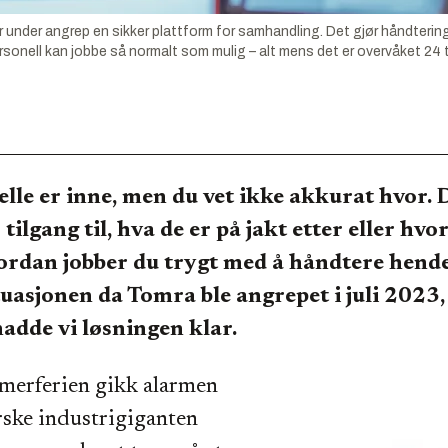
 under angrep en sikker plattform for samhandling. Det gjør håndtering
rsonell kan jobbe så normalt som mulig – alt mens det er overvåket 24
lle er inne, men du vet ikke akkurat hvor. 
tilgang til, hva de er på jakt etter eller hv
ordan jobber du trygt med å håndtere hend
tuasjonen da Tomra ble angrepet i juli 2023
hadde vi løsningen klar.
merferien gikk alarmen
rske industrigiganten