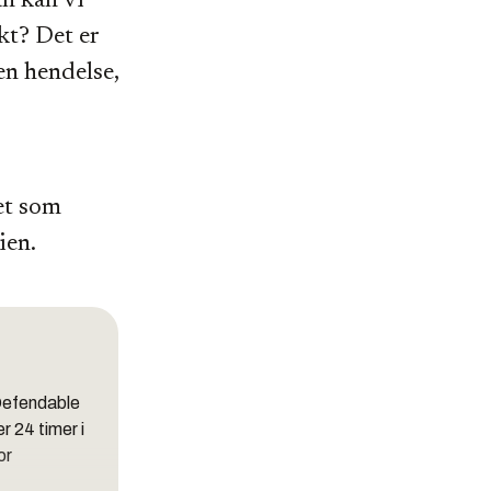
an kan vi
kt? Det er
en hendelse,
et som
ien.
 Defendable
r 24 timer i
or