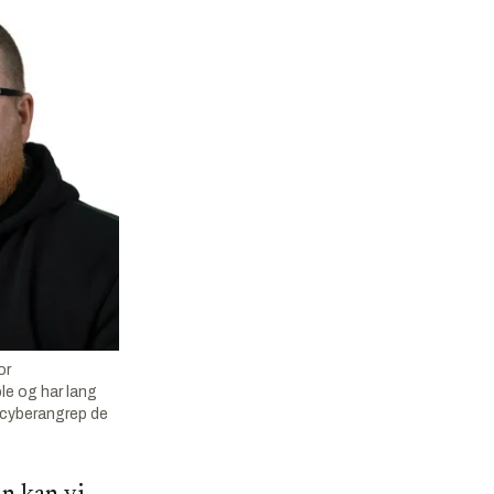
or
le og har lang
 cyberangrep de