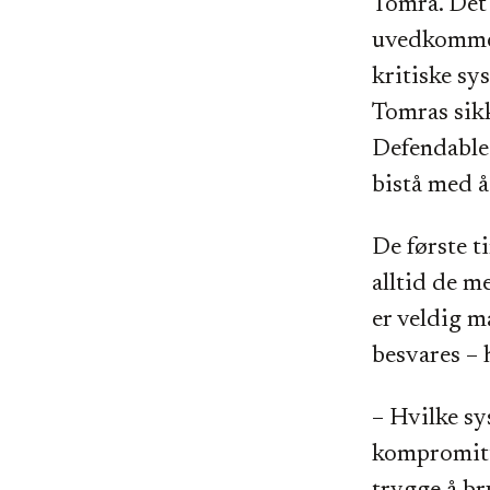
Tomra. Det 
uvedkommen
kritiske sy
Tomras sik
Defendable 
bistå med å
De første t
alltid de m
er veldig 
besvares – 
– Hvilke sy
kompromitt