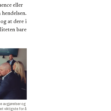
uence eller
 hendelsen.
 og at dere i
liteten bare
ke avgjørelser og
t viktigste for å