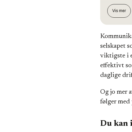
Vis mer
Kommunikas
selskapet s
viktigste i 
effektivt s
daglige drif
Og jo mer av
følger med 
Du kan i