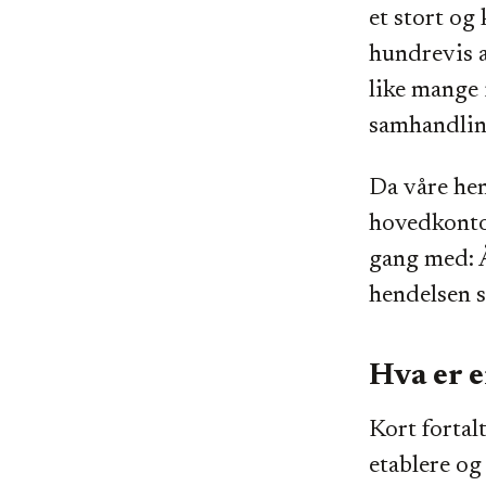
et stort og
hundrevis a
like mange i
samhandlin
Da våre hen
hovedkontor
gang med: Å
hendelsen s
Hva er 
Kort fortal
etablere og