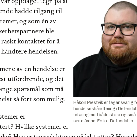
var oppdaget tegn på at
de hadde tilgang til
stemer, og som én av
kerhetspartnere ble
raskt kontaktet for å
 håndtere hendelsen.
imene av en hendelse er
est utfordrende, og det
mange spørsmål som må
helst så fort som mulig.
Håkon Prestvik er fagansvarlig f
hendelseshåndtering i Defendab
erfaring med både store og små
stemer er
siste årene. Foto: Defendable
ert? Hvilke systemer er