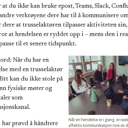
r at du ikke kan bruke epost, Teams, Slack, Confl
andre verktøyene dere har til å kommunisere om
 dere at trusselaktøren tilpasser aktiviteten sin,
tror at hendelsen er ryddet opp i – mens den i rea
 pause til et senere tidspunkt.
ord: Når du har en
lse med en trusselaktør
ditt kan du ikke stole på
nn fysiske møter og
taler som
jonskanal.
Når en hendelse er i gang, er ras
 har prøvd å håndtere
effektiv kommunikasjon noe av de