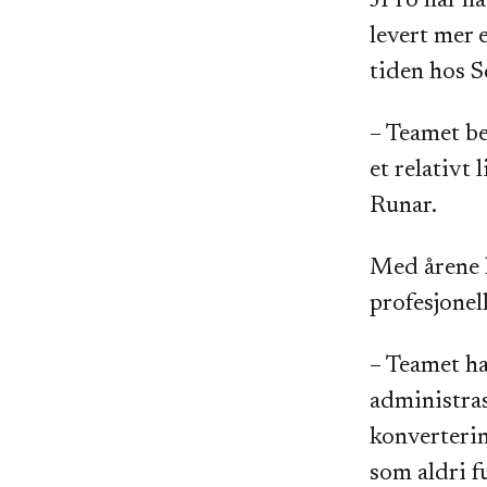
JPro har ha
levert mer 
tiden hos S
– Teamet be
et relativt
Runar.
Med årene h
profesjonel
– Teamet ha
administras
konverterin
som aldri fu