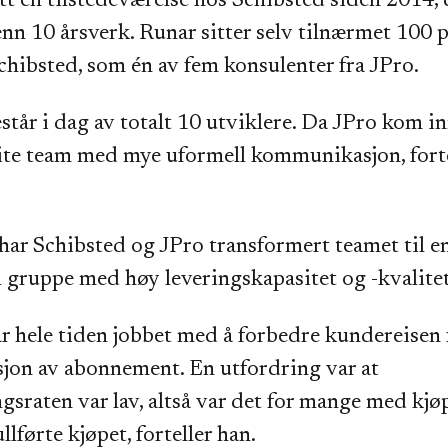
tt en tilstedeværelse hos Schibsted siden 2014, 
enn 10 årsverk. Runar sitter selv tilnærmet 100 
chibsted, som én av fem konsulenter fra JPro.
står i dag av totalt 10 utviklere. Da JPro kom in
 lite team med mye uformell kommunikasjon, fort
ar Schibsted og JPro transformert teamet til e
l gruppe med høy leveringskapasitet og -kvalitet
r hele tiden jobbet med å forbedre kundereisen 
jon av abonnement. En utfordring var at
gsraten var lav, altså var det for mange med kjø
llførte kjøpet, forteller han.