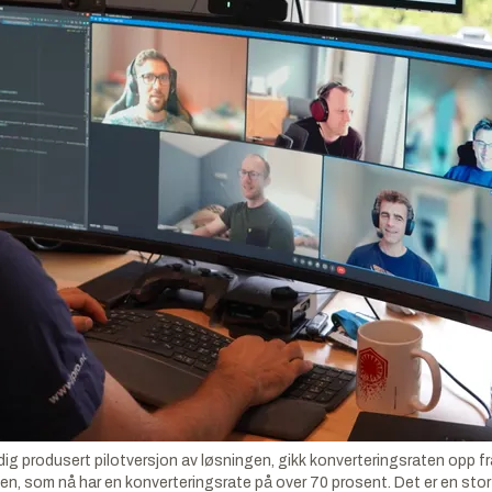
erdig produsert pilotversjon av løsningen, gikk konverteringsraten opp f
gen, som nå har en konverteringsrate på over 70 prosent. Det er en sto