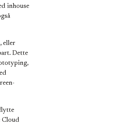
ed inhouse
også
 eller
part. Dette
ototyping,
ved
green-
flytte
e Cloud