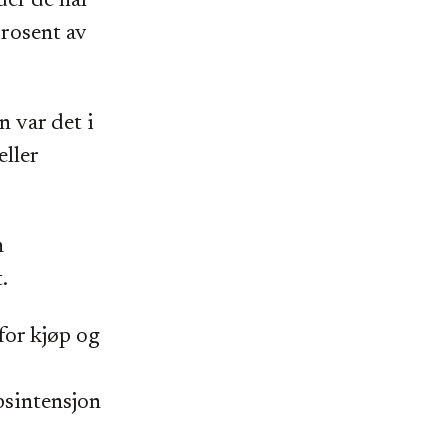
der de har
prosent av
n var det i
eller
n
.
for kjøp og
psintensjon