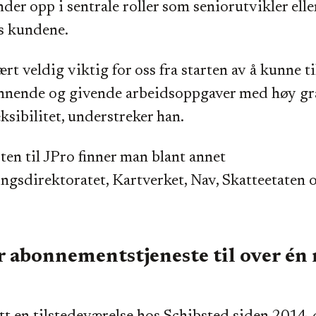
nder opp i sentrale roller som seniorutvikler elle
s kundene.
ært veldig viktig for oss fra starten av å kunne t
nnende og givende arbeidsoppgaver med høy grad
eksibilitet, understreker han.
ten til JPro finner man blant annet
ingsdirektoratet, Kartverket, Nav, Skatteetaten 
r abonnementstjeneste til over én 