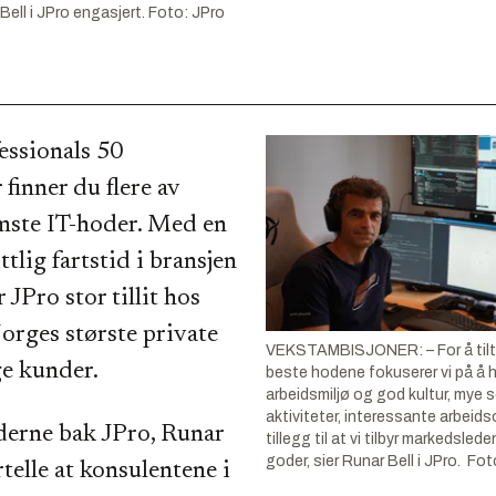
ell i JPro engasjert.
Foto:
JPro
essionals 50
 finner du flere av
mste IT-hoder. Med en
tlig fartstid i bransjen
r JPro stor tillit hos
orges største private
VEKSTAMBISJONER: – For å tilt
ge kunder.
beste hodene fokuserer vi på å 
arbeidsmiljø og god kultur, mye 
aktiviteter, interessante arbeids
derne bak JPro, Runar
tillegg til at vi tilbyr markedsl
goder, sier Runar Bell i JPro. Fo
rtelle at konsulentene i