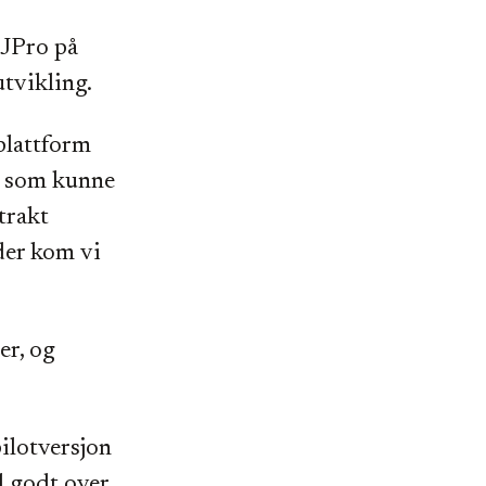
 JPro på
utvikling.
plattform
er som kunne
trakt
der kom vi
er, og
pilotversjon
l godt over