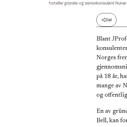
forteller gründer og seniorkonsulent Runar B
Del
Blant JProf
konsulenter
Norges fre
gjennomsnit
på 18 år, ha
mange av N
og offentli
En av grün
Bell, kan fo