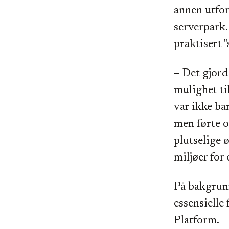
annen utfo
serverpark.
praktisert 
– Det gjord
mulighet ti
var ikke ba
men førte o
plutselige ø
miljøer for
På bakgrunn 
essensielle
Platform.